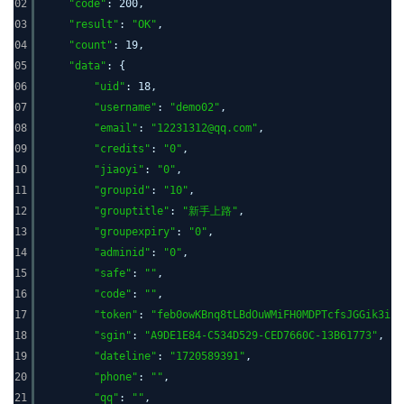
02
"code"
: 200,
03
"result"
:
"OK"
,
04
"count"
: 19,
05
"data"
: {
06
"uid"
: 18,
07
"username"
:
"demo02"
,
08
"email"
:
"12231312@qq.com"
,
09
"credits"
:
"0"
,
10
"jiaoyi"
:
"0"
,
11
"groupid"
:
"10"
,
12
"grouptitle"
:
"新手上路"
,
13
"groupexpiry"
:
"0"
,
14
"adminid"
:
"0"
,
15
"safe"
:
""
,
16
"code"
:
""
,
17
"token"
:
"feb0owKBnq8tLBdOuWMiFH0MDPTcfsJGGik3ium
18
"sgin"
:
"A9DE1E84-C534D529-CED7660C-13B61773"
,
19
"dateline"
:
"1720589391"
,
20
"phone"
:
""
,
21
"qq"
:
""
,