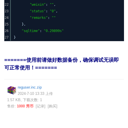
22
"weixin"
:
""
,
23
"status"
:
"0"
,
24
"remarks"
:
""
25
},
26
"sqltime"
:
"0.29899s"
27
}
=======使用前请做好数据备份，确保调试无误即
可正常使用！=======
reguser.inc.zip
2024-7-10 13:33 上传
1.57 KB, 下载次数: 1
售价:
1000 秀币
[
记录
] [
购买
]