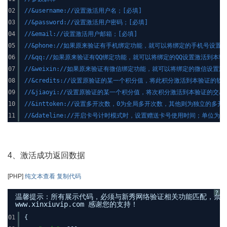
02
//&
username://
设置激活用户名；[必填]
03
//&
password://
设置激活用户密码；[必填]
04
//&
email://
设置激活用户邮箱；[必填]
05
//&
phone://
如果原来验证有手机绑定功能，就可以将绑定的手机号设置
06
//&
qq://
如果原来验证有QQ绑定功能，就可以将绑定的QQ设置激活到本验证内
07
//&
weixin://
如果原来验证有微信绑定功能，就可以将绑定的微信设置激
08
//&
credits://
设置原验证的某一个积分值，将此积分激活到本验证的软
09
//&
jiaoyi://
设置原验证的某一个积分值，将次积分激活到本验证的交易
10
//&
inttoken://
设置多开次数，0为全局多开次数，其他则为独立的多开
11
//&
dateline://
开启卡号计时模式时，设置赠送卡号使用时间；单位为秒
4、激活成功返回数据
[PHP]
纯文本查看
复制代码
?
温馨提示：所有展示代码，必须与新秀网络验证相关功能匹配，禁
www.xinxiuvip.com 感谢您的支持！
01
{