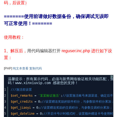
码，后设置）
=======使用前请做好数据备份，确保调试无误即
可正常使用！=======
使用教程：
1、解压后，
用代码编辑器打开
reguser.inc.php 进行如下设
置：
[PHP]
纯文本查看
复制代码
?
温馨提示：所有展示代码，必须与新秀网络验证相关功能匹配，禁
码！www.xinxiuvip.com 感谢您的支持！
1
///激活前设置
2
$set_remarks
=
'某某验证激活'
;
//设置激活账号来源渠道、确定后不
3
$get_credits
= 0;
//设置赠送奖励的软件积分，与参数软件积分累加；
4
$get_jiaoyi
= 0;
//设置赠送奖励的交易积分，与参数交易积分累加；
5
$get_dateline
= 0;
//开启卡号计时模式时，设置额外赠送卡号使用时间