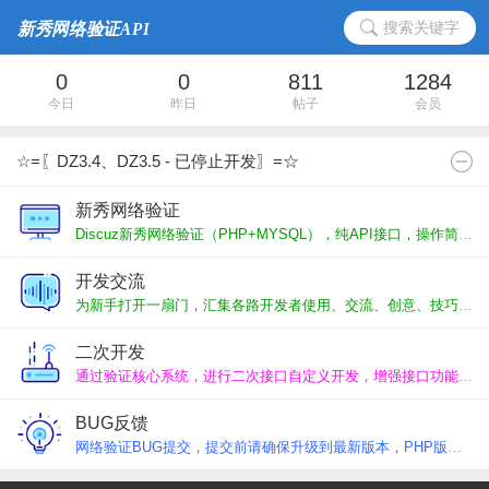
搜索关键字
0
0
811
1284
今日
昨日
帖子
会员
☆=〖DZ3.4、DZ3.5 - 已停止开发〗=☆
新秀网络验证
Discuz新秀网络验证（PHP+MYSQL），纯API接口，操作简单、可快速对接外部app、web、软件开发！
开发交流
为新手打开一扇门，汇集各路开发者使用、交流、创意、技巧、求助，一起交流进步。
二次开发
通过验证核心系统，进行二次接口自定义开发，增强接口功能，代码独立维护升级便捷。
BUG反馈
网络验证BUG提交，提交前请确保升级到最新版本，PHP版本为7.x系列，务必记得反复尝试，清晰反映BUG。