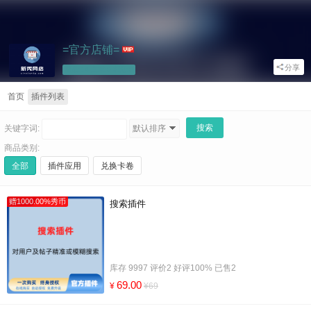
=官方店铺=
分享
商品:14 文章:0 相册:0
首页
插件列表
关键字词:
默认排序
商品类别:
全部
插件应用
兑换卡卷
赠1000.00%秀币
搜索插件
库存 9997 评价2 好评100% 已售2
69.00
¥
¥69