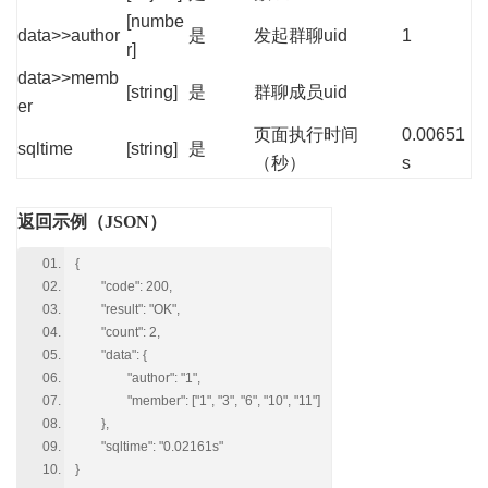
[numbe
data>>author
是
发起群聊uid
1
r]
data>>memb
[string]
是
群聊成员uid
er
页面执行时间
0.00651
sqltime
[string]
是
（秒）
s
返回示例（JSON）
{
"code": 200,
"result": "OK",
"count": 2,
"data": {
"author": "1",
"member": ["1", "3", "6", "10", "11"]
},
"sqltime": "0.02161s"
}