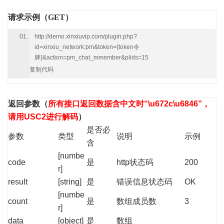
请求示例（GET）
http://demo.xinxiuvip.com/plugin.php?
id=xinxiu_network:pm&token={token令
牌}&action=pm_chat_mmember&plids=15
复制代码
返回参数
（
所有接口返回数据含中文时“\u672c\u6846”，
请用USC2进行解码
）
是否必
参数
类型
说明
示例
含
[numbe
code
是
http状态码
200
r]
result
[string]
是
错误信息状态码
OK
[numbe
count
是
数组成员数
3
r]
data
[object]
是
数组