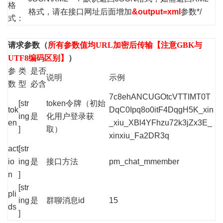
格
格式，请在接口网址后面增加
&output=xml
参数*/
式：
请求参数（
所有参数值均URL加密后传输【注意GBK与
UTF8编码区别】
）
参
类
是否
说明
示例
数
型
必含
7c8ehANCUGOtcVTTIMT0T
[str
token令牌（初始
tok
DqC0Ipq8o0itF4DqgH5K_xin
ing
是
化用户登录获
en
_xiu_XBl4YFhzu72k3jZx3E_
]
取）
xinxiu_Fa2DR3q
act
[str
io
ing
是
接口方法
pm_chat_mmember
n
]
[str
pli
ing
是
群聊消息id
15
ds
]