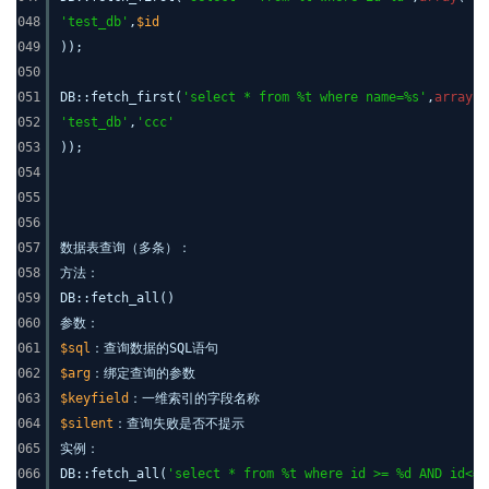
048
'test_db'
,
$id
049
));
050
051
DB::fetch_first(
'select * from %t where name=%s'
,
array
(
052
'test_db'
,
'ccc'
053
));
054
055
056
057
数据表查询（多条）：
058
方法：
059
DB::fetch_all()
060
参数：
061
$sql
：查询数据的SQL语句
062
$arg
：绑定查询的参数
063
$keyfield
：一维索引的字段名称
064
$silent
：查询失败是否不提示
065
实例：
066
DB::fetch_all(
'select * from %t where id >= %d AND id<=%