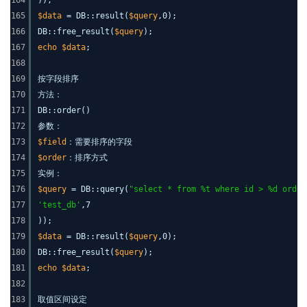
164
));
165
$data
= DB::result(
$query
,0);
166
DB::free_result(
$query
);
167
echo
$data
;
168
169
按字段排序
170
方法：
171
DB::order()
172
参数：
173
$field
：需要排序的字段
174
$order
：排序方式
175
实例：
176
$query
= DB::query(
"select * from %t where id > %d order
177
'test_db'
,7
178
));
179
$data
= DB::result(
$query
,0);
180
DB::free_result(
$query
);
181
echo
$data
;
182
183
取值区间设定