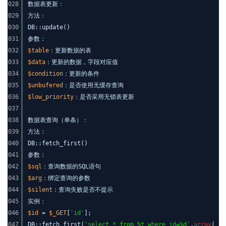
028
数据表更新：
029
方法：
030
DB::update()
031
参数：
032
$table
：更新数据的表
033
$data
：更新的数据，字段对应值
034
$condition
：更新的条件
035
$unbufered
：是否使用无缓存查询
036
$low_priority
：是否采用无锁表更新
037
038
数据表查询（单条）：
039
方法：
040
DB::fetch_first()
041
参数：
042
$sql
：查询数据的SQL语句
043
$arg
：绑定查询的参数
044
$silent
：查询失败是否不提示
045
实例：
046
$id
=
$_GET
[
'id'
];
047
DB::fetch_first(
'select * from %t where id=%d'
,
array
(