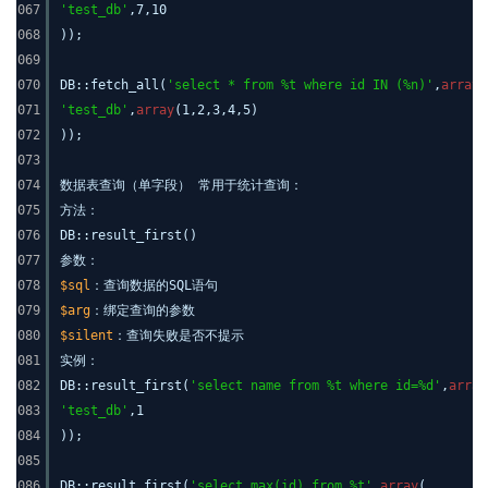
067
'test_db'
,7,10
068
));
069
070
DB::fetch_all(
'select * from %t where id IN (%n)'
,
array
(
071
'test_db'
,
array
(1,2,3,4,5)
072
));
073
074
数据表查询（单字段） 常用于统计查询：
075
方法：
076
DB::result_first()
077
参数：
078
$sql
：查询数据的SQL语句
079
$arg
：绑定查询的参数
080
$silent
：查询失败是否不提示
081
实例：
082
DB::result_first(
'select name from %t where id=%d'
,
array
083
'test_db'
,1
084
));
085
086
DB::result_first(
'select max(id) from %t'
,
array
(