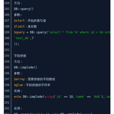
184
方法：
185
DB::query()
186
参数:
187
$start
：开始的索引值
188
$limit
：条目数
189
$query
= DB::query(
"select * from %t where id > %d order
190
'test_db'
,7
191
));
192
193
字段拼接
194
方法：
195
DB::implode()
196
参数：
197
$array
：需要拼接的字段数组
198
$glue
：字段拼接的字符串
199
实例：
200
echo
DB::implode(
array
(
'id'
=> 10,
'name'
=>
'ddd'
),
'and'
201
202
应用：