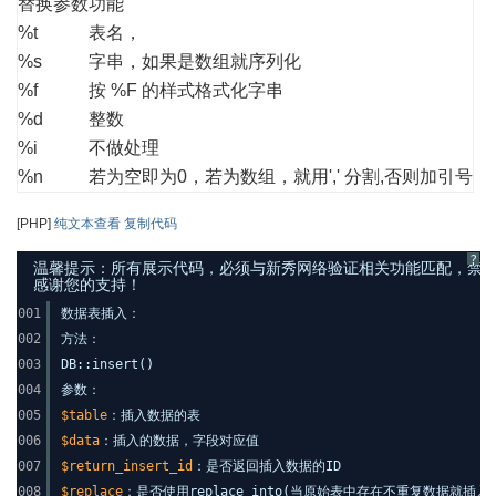
替换参数
功能
%t
表名，
%s
字串，如果是数组就序列化
%f
按 %F 的样式格式化字串
%d
整数
%i
不做处理
%n
若为空即为0，若为数组，就用',' 分割,否则加引号
[PHP]
纯文本查看
复制代码
?
温馨提示：所有展示代码，必须与新秀网络验证相关功能匹配，禁止发布其他
感谢您的支持！
001
数据表插入：
002
方法：
003
DB::insert()
004
参数：
005
$table
：插入数据的表
006
$data
：插入的数据，字段对应值
007
$return_insert_id
：是否返回插入数据的ID
008
$replace
：是否使用replace into(当原始表中存在不重复数据就插