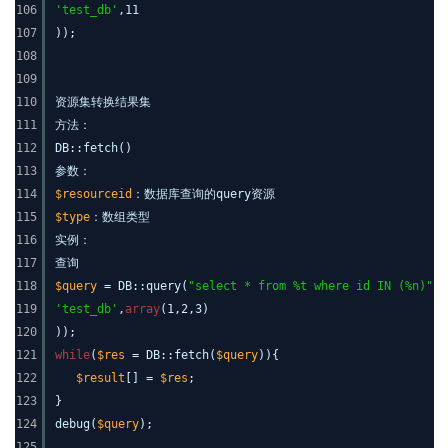
106
'test_db'
,11
107
));
108
109
110
资源集转换结果集
111
方法：
112
DB::fetch()
113
参数：
114
$resourceid
：数据库查询的query资源
115
$type
：数组类型
116
实例：
117
查询
118
$query
= DB::query(
"select * from %t where id IN (%n)"
,
a
119
'test_db'
,
array
(1,2,3)
120
));
121
while
(
$res
= DB::fetch(
$query
)){
122
$result
[] =
$res
;
123
}
124
debug(
$query
);
125