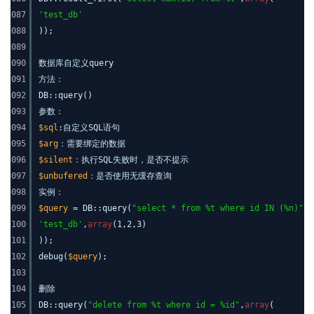
087
'test_db'
088
));
089
090
数据库自定义query
091
方法：
092
DB::query()
093
参数：
094
$sql
:自定义SQL语句
095
$arg
：需要绑定的数据
096
$silent
：执行SQL失败时，是否不提示
097
$unbufered
：是否使用无缓存查询
098
实例：
099
$query
= DB::query(
"select * from %t where id IN (%n)"
,
a
100
'test_db'
,
array
(1,2,3)
101
));
102
debug(
$query
);
103
104
删除
105
DB::query(
"delete from %t where id = %id"
,
array
(