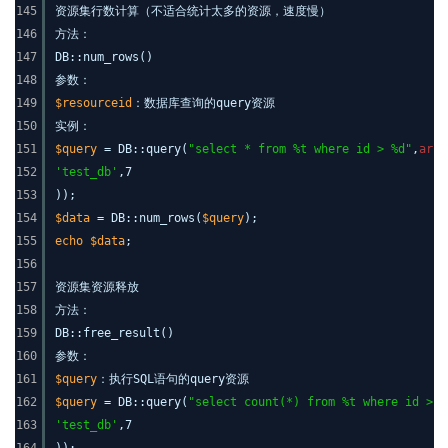
145
资源集行数计算（不适合统计太多的资源，速度慢）
146
方法：
147
DB::num_rows()
148
参数：
149
$resourceid
：数据库查询的query资源
150
实例：
151
$query
= DB::query(
"select * from %t where id > %d"
,
arra
152
'test_db'
,7
153
));
154
$data
= DB::num_rows(
$query
);
155
echo
$data
;
156
157
资源集资源释放
158
方法：
159
DB::free_result()
160
参数：
161
$query
：执行SQL语句的query资源
162
$query
= DB::query(
"select count(*) from %t where id > %
163
'test_db'
,7