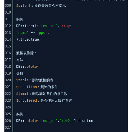
009
$silent
：操作失败是否不提示
010
011
实例
012
DB::insert(
'test_db'
,
array
(
013
'name'
=>
'ppc'
,
014
),true,true);
015
016
数据表删除：
017
方法：
018
DB::
delete
()
019
参数：
020
$table
：删除数据的表
021
$condition
：删除的条件
022
$limit
：删除满足条件的条目数
023
$unbufered
：是否使用无缓存查询
024
025
实例：
026
DB::
delete
(
'test_db'
,
'id>2'
,1,true);m
027