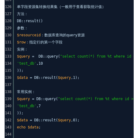
126
单字段资源集转换结果集（一般用于查看获取统计值）
127
方法：
128
DB::result()
129
参数：
130
$resourceid
：数据库查询的query资源
131
$row
：指定行的第一个字段
132
实例：
133
$query
= DB::query(
"select count(*) from %t where id < 
134
'test_db'
,10
135
));
136
$data
= DB::result(
$query
,1);
137
138
常用实例：
139
$query
= DB::query(
"select count(*) from %t where id > %
140
'test_db'
,7
141
));
142
$data
= DB::result(
$query
,0);
143
echo
$data
;
144