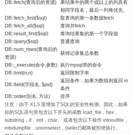
DB::fetch(查询后的资源)
果结果中的两个或以上的列具有
相同字段名，最后一列将优先。
DB::fetch_first($sql)
取查询的第一条数据fetch
DB::fetch_all($sql)
查询并fetch
DB::result_first($sql)
查询结果集的第一个字段值
DB::query($sql)
普通查询
DB::num_rows(查询后的
获得记录集总条数
资源)
DB::_execute(命令,参数)
执行mysql类的命令
DB::limit(n,n)
返回限制字串
返回条件，如果为数组则返回 in
DB::field(字段名, $pid)
条件
DB::order(别名, 方法)
排序
注意：由于 X1.5 里增加了SQL的安全性检测。因此，如果
你的SQL语句里包含以下开头的函数 load_file，hex，
substring，if，ord，char。 或者包含以下操作 intooutfile，
intodumpfile，unionselect，(select')都将被拒绝执行。