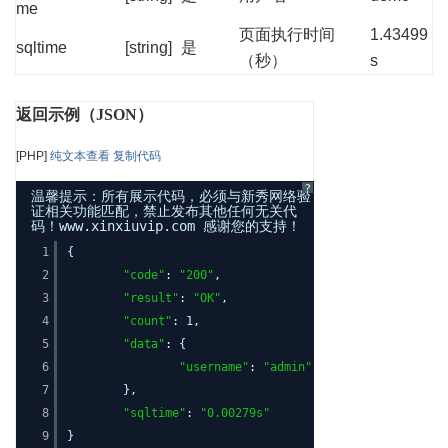
me
页面执行时间
1.43499
sqltime
[string]
是
（秒）
s
返回示例（JSON）
[PHP]
纯文本查看
复制代码
?
温馨提示：所有展示代码，必须与新秀网络验
证相关功能匹配，禁止发布其他任何无关代
码！www.xinxiuvip.com 感谢您的支持！
1
{
2
"code"
:
"200"
,
3
"result"
:
"OK"
,
4
"count"
: 1,
5
"data"
: {
6
"username"
:
"admin"
7
},
8
"sqltime"
:
"0.00279s"
9
}