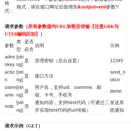
格
格式，请在接口网址后面增加
&output=xml
参数*/
式：
请求参数（
所有参数值均URL加密后传输【注意GBK与
UTF8编码区别】
）
类
是否
参数
说明
示例
型
必含
admi
[stri
是
管理密钥（后台设置）
12345
nkey
ng]
actio
[stri
send_n
是
接口方法
n
ng]
otice
usern
[stri
用户名，支持uid、usernme、邮
是
demo
ame
ng]
箱、卡号、手机号
[stri
通知内容，支持html代码（可通过二
发送系
note
否
ng]
开实现html代码的url传输）
统通知
请求示例（GET）