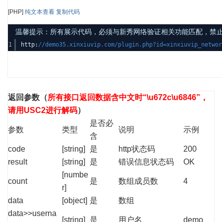
[PHP]
纯文本查看
复制代码
温馨提示：所有展示代码，必须与新秀网络验证相关功能匹配，禁止发布其
1
http:
//demo35.xinxiuvip.com/plugin.php?id=xinxiuvip_net
返回参数
（
所有接口返回数据含中文时“\u672c\u6846”，
请用USC2进行解码
）
是否必
参数
类型
说明
示例
含
code
[string]
是
http状态码
200
result
[string]
是
错误信息状态码
OK
[numbe
count
是
数组成员数
4
r]
data
[object]
是
数组
data>>userna
[string]
是
用户名
demo