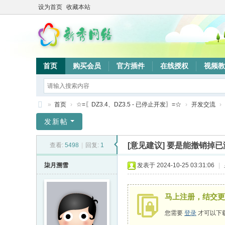
设为首页
收藏本站
首页
购买会员
官方插件
在线授权
视频教
»
首页
›
☆=〖DZ3.4、DZ3.5 - 已停止开发〗=☆
›
开发交流
›
新
发新帖
秀
[意见建议]
要是能撤销掉已
查看:
5498
|
回复:
1
网
络
柒月溯雪
发表于 2024-10-25 03:31:06
|
验
证
马上注册，结交更
系
您需要
登录
才可以下
统