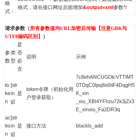
格
格式，请在接口网址后面增加
&output=xml
参数*/
式：
请求参数（
所有参数值均URL加密后传输【注意GBK与
UTF8编码区别】
）
是
参
类
否
说明
示例
数
型
必
含
7c8ehANCUGOtcVTTIMT
to
[str
0TDqC0Ipq8o0itF4DqgH5
token令牌（初始化用
ke
in
是
K_xin
户登录获取）
n
g]
_xiu_XBl4YFhzu72k3jZx3
E_xinxiu_Fa2DR3q
ac
[str
tio
in
是
接口方法
blackls_add
n
g]