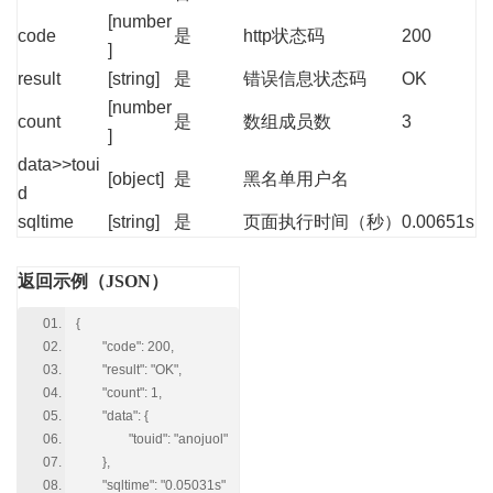
[number
code
是
http状态码
200
]
result
[string]
是
错误信息状态码
OK
[number
count
是
数组成员数
3
]
data>>toui
[object]
是
黑名单用户名
d
sqltime
[string]
是
页面执行时间（秒）
0.00651s
返回示例（JSON）
{
"code": 200,
"result": "OK",
"count": 1,
"data": {
"touid": "anojuol"
},
"sqltime": "0.05031s"