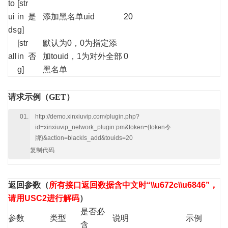
to
[str
ui
in
是
添加黑名单uid
20
ds
g]
[str
默认为0，0为指定添
all
in
否
加touid，1为对外全部
0
g]
黑名单
请求示例（GET）
http://demo.xinxiuvip.com/plugin.php?
id=xinxiuvip_network_plugin:pm&token={token令
牌}&action=blackls_add&touids=20
复制代码
返回参数
（
所有接口返回数据含中文时“\\u672c\\u6846”，
请用USC2进行解码
）
是否必
参数
类型
说明
示例
含