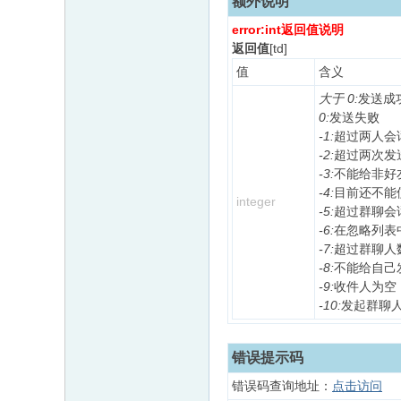
额外说明
error:int返回值说明
返回值
[td]
值
含义
大于 0:
发送成
0:
发送失败
-1:
超过两人会
-2:
超过两次发
-3:
不能给非好
-4:
目前还不能
integer
-5:
超过群聊会
-6:
在忽略列表
-7:
超过群聊人
-8:
不能给自己
-9:
收件人为空
-10:
发起群聊
错误提示码
错误码查询地址：
点击访问