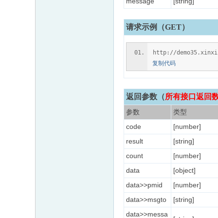
message
[string]
请求示例（GET）
http://demo35.xinx
复制代码
返回参数
（
所有接口返回数据含
参数
类型
code
[number]
result
[string]
count
[number]
data
[object]
data>>pmid
[number]
data>>msgto
[string]
data>>messa