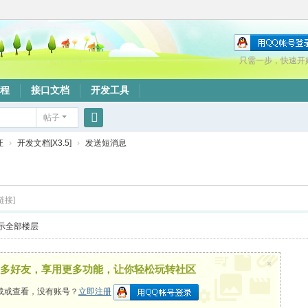
只需一步，快速开
程
接口文档
开发工具
帖子
搜
证
›
开发文档[X3.5]
›
发送短消息
索
链接]
示全部楼层
×
多好友，享用更多功能，让你轻松玩转社区
载或查看，没有账号？
立即注册