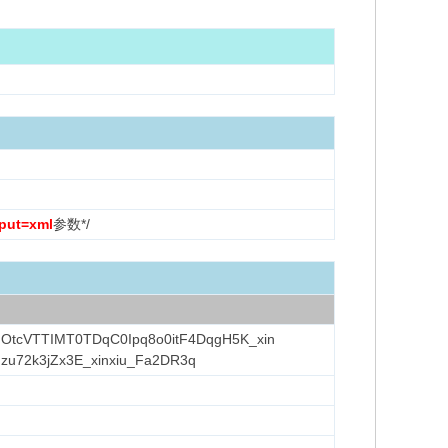
put=xml
参数*/
OtcVTTIMT0TDqC0Ipq8o0itF4DqgH5K_xin
hzu72k3jZx3E_xinxiu_Fa2DR3q