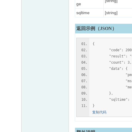
[string]
ge
sqltime
[string]
返回示例（JSON）
{
"code": 200
"result": "O
"count": 3,
"data": {
"pmid":
"msgto":
"message": "\
},
"sqltime": "0
}
复制代码