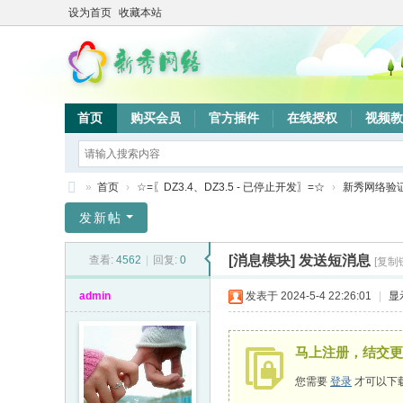
设为首页
收藏本站
首页
购买会员
官方插件
在线授权
视频教
»
首页
›
☆=〖DZ3.4、DZ3.5 - 已停止开发〗=☆
›
新秀网络验
新
发新帖
秀
[消息模块]
发送短消息
查看:
4562
|
回复:
0
[复制
网
络
admin
发表于 2024-5-4 22:26:01
|
显
验
证
马上注册，结交更
系
您需要
登录
才可以下
统