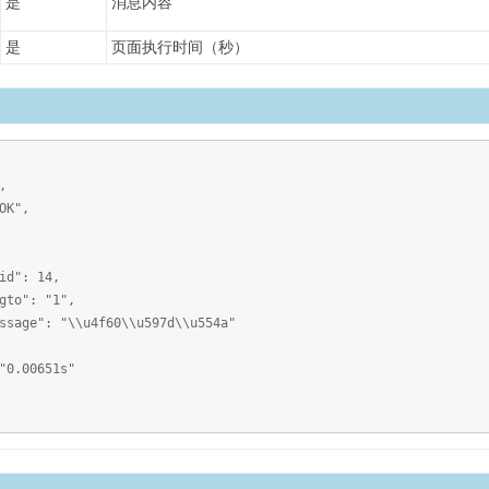
是
消息内容
是
页面执行时间（秒）
,
K",
 14,
 "1",
\u4f60\\u597d\\u554a"
.00651s"