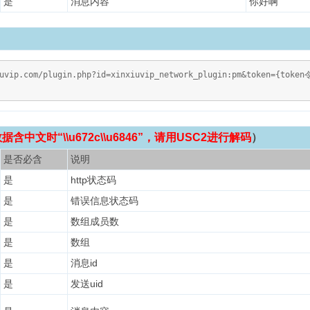
是
消息内容
你好啊
iuvip.com/plugin.php?id=xinxiuvip_network_plugin:pm&token={tok
中文时“\\u672c\\u6846”，请用USC2进行解码
）
是否必含
说明
是
http状态码
是
错误信息状态码
是
数组成员数
是
数组
是
消息id
是
发送uid