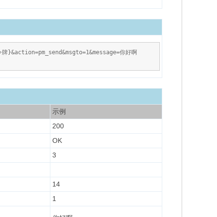
en令牌}&action=pm_send&msgto=1&message=你好啊
示例
200
OK
3
14
1