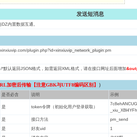
发送短消息
与DZ内置数据互通。
xinxiuvip.com/plugin.php?id=
xinxiuvip_network_plugin
:pm
ML /*默认返回JSON格式，如需返回XML格式，请在接口网址后面增加
&out
RL加密后传输【注意GBK与UTF8编码区别】
）
是否必含
说明
示例
7c8ehANCUG
是
token令牌（初始化用户登录获取）
_xiu_XBl4YF
是
接口方法
pm_send
是
好友uid
1