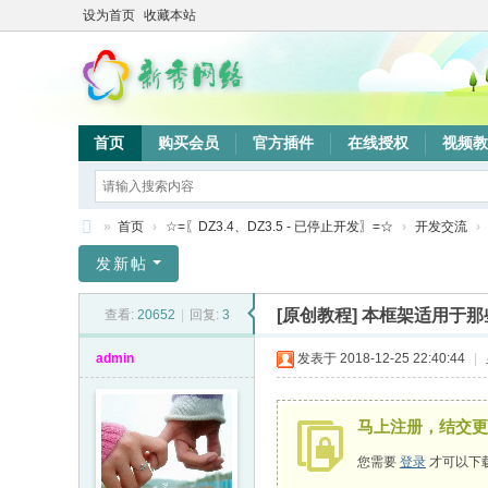
设为首页
收藏本站
首页
购买会员
官方插件
在线授权
视频教
»
首页
›
☆=〖DZ3.4、DZ3.5 - 已停止开发〗=☆
›
开发交流
›
新
发新帖
秀
[原创教程]
本框架适用于那
查看:
20652
|
回复:
3
网
络
admin
发表于 2018-12-25 22:40:44
|
验
证
马上注册，结交更
系
您需要
登录
才可以下
统