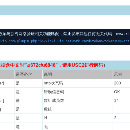
与新秀网络验证相关功能匹配，禁止发布其他任何无关代码！www.xinxi
uvip.com/plugin.php?id=xinxiuvip_network:card&token=token令牌&act
含中文时“\u672c\u6846”，请用USC2进行解码
）
是否必含
说明
示例
r]
是
http状态码
200
是
错误信息码
OK
r]
是
数组成员数
14
]
是
数组
是
id
2
是
无