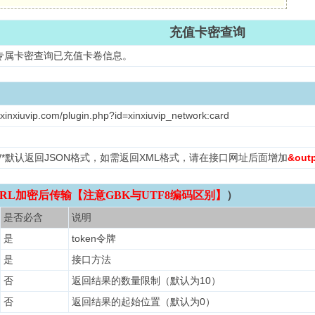
充值卡密查询
专属卡密查询已充值卡卷信息。
xinxiuvip.com/plugin.php?id=xinxiuvip_network:card
L /*默认返回JSON格式，如需返回XML格式，请在接口网址后面增加
&out
RL加密后传输【注意GBK与UTF8编码区别】
）
是否必含
说明
是
token令牌
是
接口方法
否
返回结果的数量限制（默认为10）
否
返回结果的起始位置（默认为0）