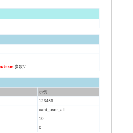
put=xml
参数*/
示例
123456
card_user_all
10
0