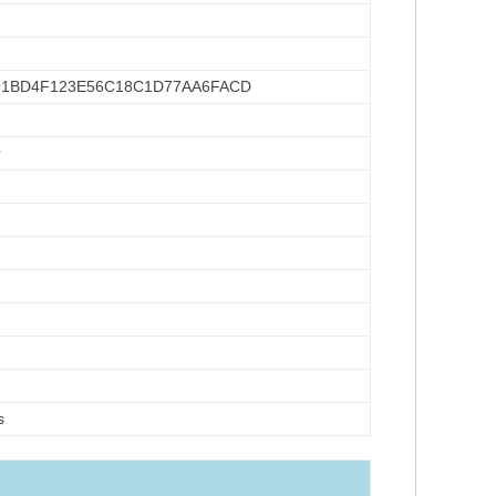
1BD4F123E56C18C1D77AA6FACD
卡
s