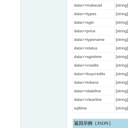
data>>makeuid
[string]
data>>types
[string]
data>>sgin
[string]
data>>price
[string]
data>>typename
[string]
data>>status
[string]
data>>sgintime
[string]
data>>credits
[string]
data>>buycredits
[string]
data>>tokens
[string]
data>>dateline
[string]
data>>clearline
[string]
sqltime
[string]
返回示例（JSON）