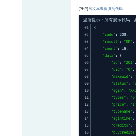
[PHP]
纯文本查看
复制代码
温馨提示：所有展示代码，必须
01
{
02
"code"
: 200,
03
"result"
:
"OK"
,
04
"count"
: 16,
05
"data"
: {
06
"id"
:
"201"
07
"uid"
:
"0"
,
08
"makeuid"
:
09
"status"
:
"
10
"sgin"
:
"XX
11
"types"
:
"0
12
"price"
:
"1
13
"typename"
14
"sgintime"
15
"credits"
:
16
"buycredits