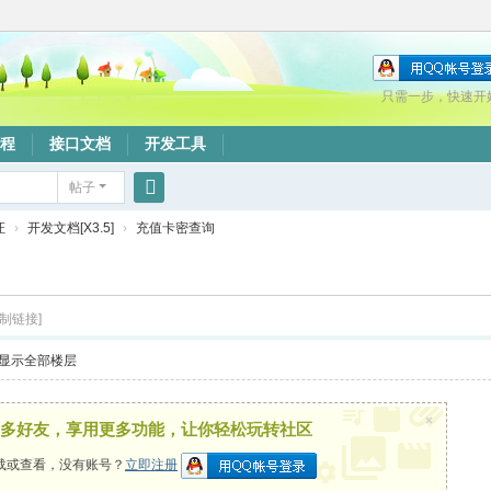
只需一步，快速开
程
接口文档
开发工具
帖子
搜
证
›
开发文档[X3.5]
›
充值卡密查询
索
复制链接]
显示全部楼层
×
多好友，享用更多功能，让你轻松玩转社区
载或查看，没有账号？
立即注册