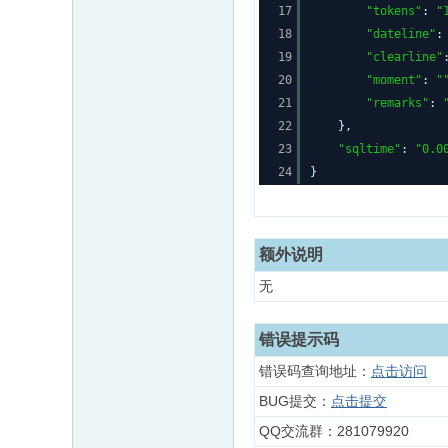
17
"tokens"
:
"
18
"dateline"
19
"clearline"
20
"moment"
:
"
21
"remarks"
:
22
},
23
"sqltime"
:
"0.0
24
}
额外说明
无
错误提示码
错误码查询地址：
点击访问
BUG提交：
点击提交
QQ交流群：281079920