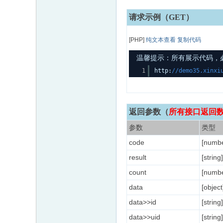
请求示例（GET）
[PHP]
纯文本查看
复制代码
温馨提示：所有展示代码，必须
1
http:
//demo35.xinxi
返回参数
（
所有接口返回数据
参数
类型
code
[numbe
result
[string]
count
[numbe
data
[object
data>>id
[string]
data>>uid
[string]