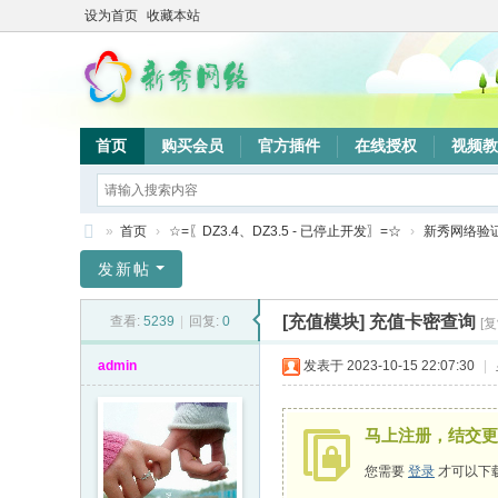
设为首页
收藏本站
首页
购买会员
官方插件
在线授权
视频教
»
首页
›
☆=〖DZ3.4、DZ3.5 - 已停止开发〗=☆
›
新秀网络验
新
发新帖
秀
[充值模块]
充值卡密查询
查看:
5239
|
回复:
0
[
网
络
admin
发表于 2023-10-15 22:07:30
|
验
证
马上注册，结交更
系
您需要
登录
才可以下
统