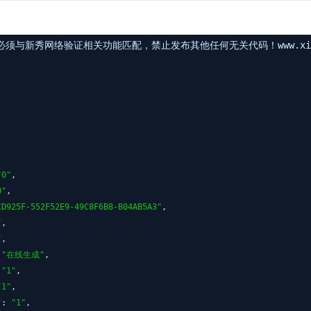
与新秀网络验证相关功能匹配，禁止发布其他任何无关代码！www.xinxi
,
"0"
,
0"
,
CD925F-552F52E9-49C8F6B8-B04AB5A3"
,
"
,
"
,
:
"在线生成"
,
:
"1"
,
"1"
,
"
:
"1"
,