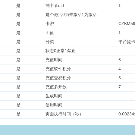
是
制卡者uid
1
是
是否激活0为未激活1为激活
是
卡密
CZKM59
是
面值
1
是
分类
平台提
是
状态0正常1禁止
是
充值时间
6
是
充值软件积分
4
是
充值交易积分
5
是
充值多开数
7
是
生成时间
是
使用时间
是
页面执行时间（秒）
0.00234