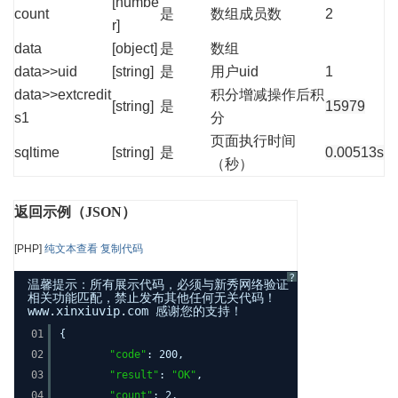
[numbe
count
是
数组成员数
2
r]
data
[object]
是
数组
data>>uid
[string]
是
用户uid
1
data>>extcredit
积分增减操作后积
[string]
是
15979
s1
分
页面执行时间
sqltime
[string]
是
0.00513s
（秒）
返回示例（JSON）
[PHP]
纯文本查看
复制代码
?
温馨提示：所有展示代码，必须与新秀网络验证
相关功能匹配，禁止发布其他任何无关代码！
www.xinxiuvip.com 感谢您的支持！
01
{
02
"code"
: 200,
03
"result"
:
"OK"
,
04
"count"
: 2,