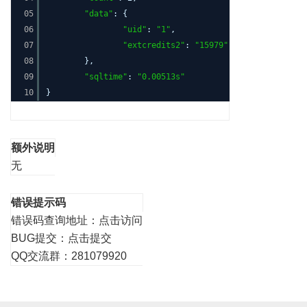
05
"data"
: {
06
"uid"
:
"1"
,
07
"extcredits2"
:
"15979"
08
},
09
"sqltime"
:
"0.00513s"
10
}
额外说明
无
错误提示码
错误码查询地址：
点击访问
BUG提交：
点击提交
QQ交流群：281079920