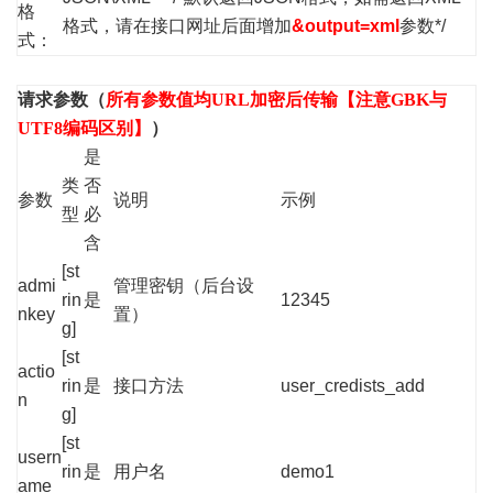
格
格式，请在接口网址后面增加
&output=xml
参数*/
式：
请求参数（
所有参数值均URL加密后传输【注意GBK与
UTF8编码区别】
）
是
类
否
参数
说明
示例
型
必
含
[st
admi
管理密钥（后台设
rin
是
12345
nkey
置）
g]
[st
actio
rin
是
接口方法
user_credists_add
n
g]
[st
usern
rin
是
用户名
demo1
ame