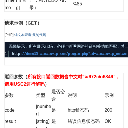
mme
rin
否
时，积分日志不记
%85
mo
g]
录）
请求示例（GET）
[PHP]
纯文本查看
复制代码
温馨提示：所有展示代码，必须与新秀网络验证相关功能匹配，禁止发布其
1
http:
//demo35.xinxiuvip.com/plugin.php?id=xinxiuvip_netwo
返回参数
（
所有接口返回数据含中文时“\u672c\u6846”，
请用USC2进行解码
）
是否必
参数
类型
说明
示例
含
[numbe
code
是
http状态码
200
r]
result
[string]
是
错误信息状态码
OK