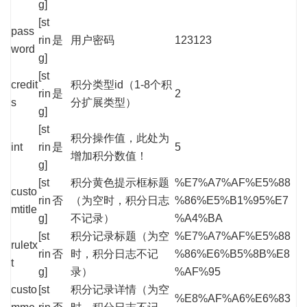
g]
[st
pass
rin
是
用户密码
123123
word
g]
[st
credit
积分类型id（1-8个积
rin
是
2
s
分扩展类型）
g]
[st
积分操作值，此处为
int
rin
是
5
增加积分数值！
g]
[st
积分黄色提示框标题
%E7%A7%AF%E5%88
custo
rin
否
（为空时，积分日志
%86%E5%B1%95%E7
mtitle
g]
不记录）
%A4%BA
[st
积分记录标题（为空
%E7%A7%AF%E5%88
ruletx
rin
否
时，积分日志不记
%86%E6%B5%8B%E8
t
g]
录）
%AF%95
custo
[st
积分记录详情（为空
%E8%AF%A6%E6%83