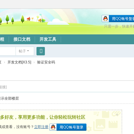
只需一步，快速开
程
接口文档
开发工具
帖子
搜
证
›
开发文档[X3.5]
›
验证安全码
索
链接]
显示全部楼层
×
多好友，享用更多功能，让你轻松玩转社区
载或查看，没有账号？
立即注册