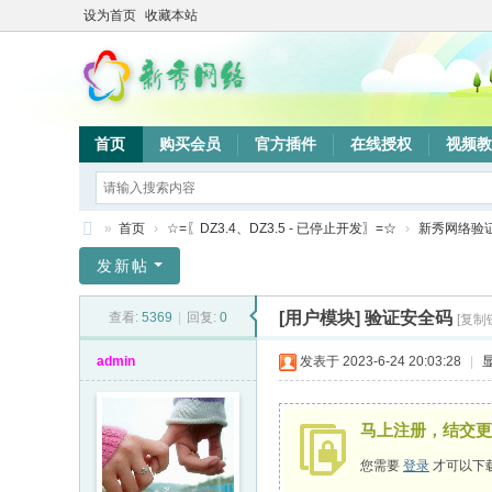
设为首页
收藏本站
首页
购买会员
官方插件
在线授权
视频教
»
首页
›
☆=〖DZ3.4、DZ3.5 - 已停止开发〗=☆
›
新秀网络验
新
发新帖
秀
[用户模块]
验证安全码
查看:
5369
|
回复:
0
[复制
网
络
admin
发表于 2023-6-24 20:03:28
|
验
证
马上注册，结交更
系
您需要
登录
才可以下
统