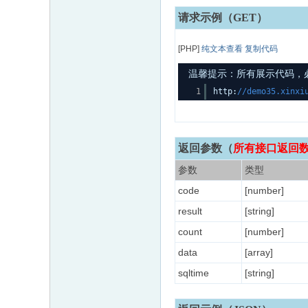
请求示例（GET）
[PHP]
纯文本查看
复制代码
温馨提示：所有展示代码，必须
1
http:
//demo35.xinxi
返回参数
（
所有接口返回数据
参数
类型
code
[number]
result
[string]
count
[number]
data
[array]
sqltime
[string]