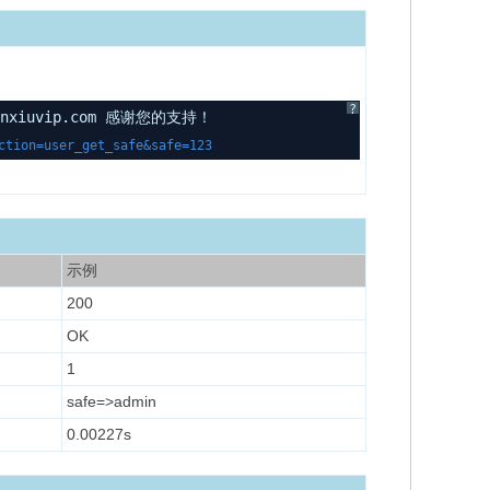
?
uvip.com 感谢您的支持！
ction=user_get_safe&safe=123
示例
200
OK
1
safe=>admin
0.00227s