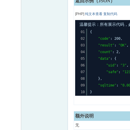
返回示例（JSON）
[PHP]
纯文本查看
复制代码
温馨提示：所有展示代码，必须
01
{
02
"code"
: 200,
03
"result"
:
"OK"
,
04
"count"
: 2,
05
"data"
: {
06
"uid"
:
"3"
,
07
"safe"
:
"12
08
},
09
"sqltime"
:
"0.0
10
}
额外说明
无