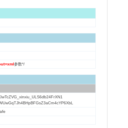
put=xml
参数*/
IwTcZVG_xinxiu_ULS6db24FrXN1
iWUwGqTJh4BHpBFGsZ3aCm4cYP6XbL
afe