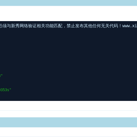
与新秀网络验证相关功能匹配，禁止发布其他任何无关代码！www.xinxi
3"
0353s"