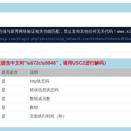
与新秀网络验证相关功能匹配，禁止发布其他任何无关代码！www.xinxi
uvip.com/plugin.php?id=xinxiuvip_network:user&token={token令牌}&a
含中文时“\u672c\u6846”，请用USC2进行解码
）
是否必含
说明
是
http状态码
是
错误信息状态码
是
数组成员数
是
数组
是
页面执行时间（秒）