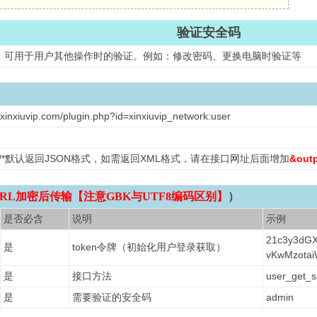
验证安全码
，可用于用户其他操作时的验证。例如：修改密码、更换电脑时验证等
xinxiuvip.com/plugin.php?id=xinxiuvip_network:user
L /*默认返回JSON格式，如需返回XML格式，请在接口网址后面增加
&out
RL加密后传输【注意GBK与UTF8编码区别】
）
是否必含
说明
示例
21c3y3dGX
是
token令牌（初始化用户登录获取）
vKwMzota
是
接口方法
user_get_s
是
需要验证的安全码
admin