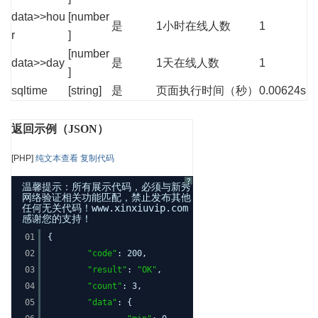
data>>hou
[number
是
1小时在线人数
1
r
]
[number
data>>day
是
1天在线人数
1
]
sqltime
[string]
是
页面执行时间（秒）
0.00624s
返回示例（JSON）
[PHP]
纯文本查看
复制代码
?
温馨提示：所有展示代码，必须与新秀
网络验证相关功能匹配，禁止发布其他
任何无关代码！www.xinxiuvip.com
感谢您的支持！
01
{
02
"code"
: 200,
03
"result"
:
"OK"
,
04
"count"
: 3,
05
"data"
: {