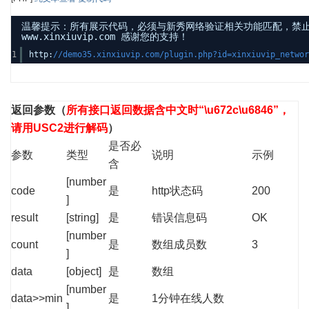
温馨提示：所有展示代码，必须与新秀网络验证相关功能匹配，禁
www.xinxiuvip.com 感谢您的支持！
1
http:
//demo35.xinxiuvip.com/plugin.php?id=xinxiuvip_netw
返回参数
（
所有接口返回数据含中文时“\u672c\u6846”，
请用USC2进行解码
）
是否必
参数
类型
说明
示例
含
[number
code
是
http状态码
200
]
result
[string]
是
错误信息码
OK
[number
count
是
数组成员数
3
]
data
[object]
是
数组
[number
data>>min
是
1分钟在线人数
]