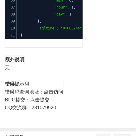
06
"min"
: 0,
07
"hour"
: 1,
08
"day"
: 1
09
},
10
"sqltime"
:
"0.00624s"
11
}
额外说明
无
错误提示码
错误码查询地址：
点击访问
BUG提交：
点击提交
QQ交流群：281079920