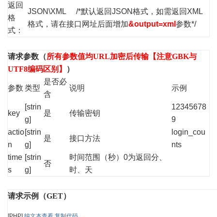
返回
JSON\XML /*默认返回JSON格式，如需返回XML
格
格式，请在接口网址后面增加
&output=xml
参数*/
式：
请求参数（
所有参数值均URL加密后传输【注意GBK与
UTF8编码区别】
）
是否必
参数
类型
说明
示例
含
[strin
12345678
key
是
传输密钥
g]
9
actio
[strin
login_cou
是
接口方法
n
g]
nts
time
[strin
时间范围（秒）0为返回分、
否
s
g]
时、天
请求示例（GET）
[PHP]
纯文本查看
复制代码