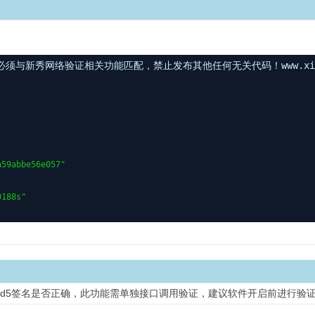
与新秀网络验证相关功能匹配，禁止发布其他任何无关代码！www.xinxi
a59abbe56e057"
0188s"
md5签名是否正确，此功能需单独接口调用验证，建议软件开启前进行验