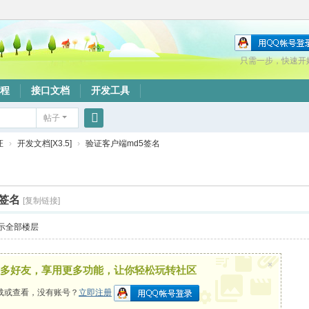
只需一步，快速开
程
接口文档
开发工具
帖子
搜
证
›
开发文档[X3.5]
›
验证客户端md5签名
索
签名
[复制链接]
示全部楼层
×
多好友，享用更多功能，让你轻松玩转社区
载或查看，没有账号？
立即注册