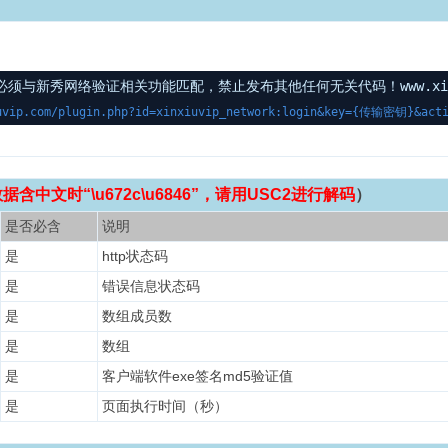
与新秀网络验证相关功能匹配，禁止发布其他任何无关代码！www.xinxi
uvip.com/plugin.php?id=xinxiuvip_network:login&key={传输密钥}&acti
含中文时“\u672c\u6846”，请用USC2进行解码
）
是否必含
说明
是
http状态码
是
错误信息状态码
是
数组成员数
是
数组
是
客户端软件exe签名md5验证值
是
页面执行时间（秒）