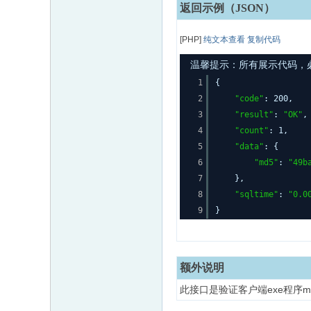
返回示例（JSON）
[PHP]
纯文本查看
复制代码
温馨提示：所有展示代码，必须
1
{
2
"code"
: 200,
3
"result"
:
"OK"
,
4
"count"
: 1,
5
"data"
: {
6
"md5"
:
"49b
7
},
8
"sqltime"
:
"0.0
9
}
额外说明
此接口是验证客户端exe程序