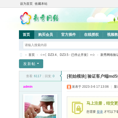
设为首页
收藏本站
首页
购买会员
官方插件
在线授权
视频教
»
首页
›
☆=〖DZ3.4、DZ3.5 - 已停止开发〗=☆
›
新秀网络验
新
发新帖
秀
[初始模块]
验证客户端md5
查看:
6117
|
回复:
0
网
络
admin
发表于 2023-3-6 17:13:06
|
显
验
证
马上注册，结交更
系
您需要
登录
才可以下
统