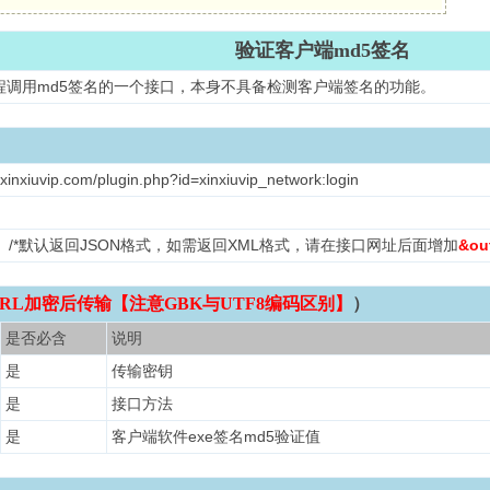
验证客户端md5签名
程调用md5签名的一个接口，本身不具备检测客户端签名的功能。
xinxiuvip.com/plugin.php?id=xinxiuvip_network:login
L /*默认返回JSON格式，如需返回XML格式，请在接口网址后面增加
&ou
RL加密后传输【注意GBK与UTF8编码区别】
）
是否必含
说明
是
传输密钥
是
接口方法
是
客户端软件exe签名md5验证值