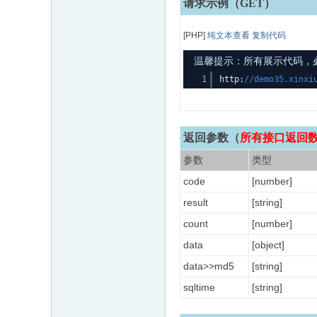
请求示例（GET）
[PHP]
纯文本查看
复制代码
温馨提示：所有展示代码，必须
1
http:
//demo35.xinxi
返回参数
（
所有接口返回数据
参数
类型
code
[number]
result
[string]
count
[number]
data
[object]
data>>md5
[string]
sqltime
[string]