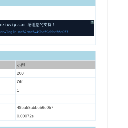
?
uvip.com 感谢您的支持！
on=login_md5&rmd5=49ba59abbe56e057
示例
200
OK
1
49ba59abbe56e057
0.00072s