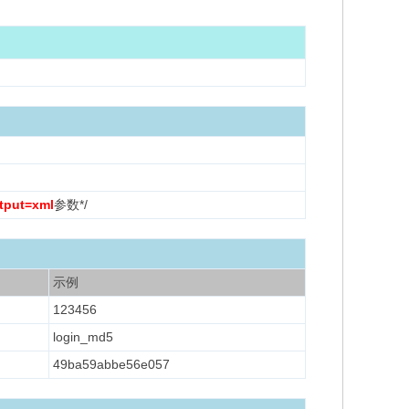
tput=xml
参数*/
示例
123456
login_md5
49ba59abbe56e057