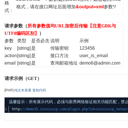
格
格式，请在接口网址后面增加
&output=xml
参数*/
式：
请求参数（
所有参数值均URL加密后传输【注意GBK与
UTF8编码区别】
）
参数
类型
是否必含
说明
示例
key
[string]
是
传输密钥
123456
action
[string]
是
接口方法
user_is_email
email
[string]
是
查询邮箱地址
demo6@admin.com
请求示例（GET）
[PHP]
纯文本查看
复制代码
温馨提示：所有展示代码，必须与新秀网络验证相关功能匹配，禁止发布其
1
http:
//demo35.xinxiuvip.com/plugin.php?id=xinxiuvip_networ