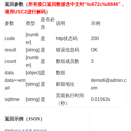
返回参数
（
所有接口返回数据含中文时“\\u672c\\u6846”，
请用USC2进行解码
）
是否必
参数
类型
说明
示例
含
[numb
code
是
http状态码
200
er]
result
[string]
是
错误信息码
OK
[numb
count
是
数组成员数
3
er]
data
[object]
是
数组
data>>em
demo6@admin.c
[string]
是
邮箱地址
ail
om
页面执行时间
sqltime
[string]
是
0.01563s
（秒）
返回示例（JSON）