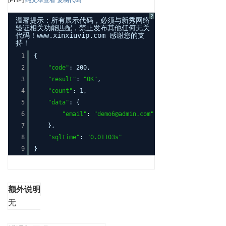
[PHP]
纯文本查看
复制代码
?
温馨提示：所有展示代码，必须与新秀网络
验证相关功能匹配，禁止发布其他任何无关
代码！www.xinxiuvip.com 感谢您的支
持！
1
{
2
"code"
: 200,
3
"result"
:
"OK"
,
4
"count"
: 1,
5
"data"
: {
6
"email"
:
"demo6@admin.com"
7
},
8
"sqltime"
:
"0.01103s"
9
}
额外说明
无