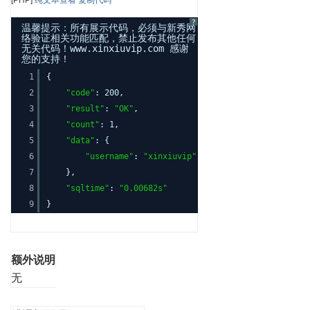
[PHP]
纯文本查看
复制代码
?
温馨提示：所有展示代码，必须与新秀网
络验证相关功能匹配，禁止发布其他任何
无关代码！www.xinxiuvip.com 感谢
您的支持！
1
{
2
"code"
: 200,
3
"result"
:
"OK"
,
4
"count"
: 1,
5
"data"
: {
6
"username"
:
"xinxiuvip"
7
},
8
"sqltime"
:
"0.00682s"
9
}
额外说明
无