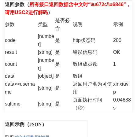
返回参数
（
所有接口返回数据含中文时“\\u672c\\u6846”，
请用USC2进行解码
）
是否必
参数
类型
说明
示例
含
[numbe
code
是
http状态码
200
r]
result
[string]
是
错误信息码
OK
[numbe
count
是
数组成员数
1
r]
data
[object]
是
数组
data>>userna
返回用户名为可使
xinxiuvi
[string]
是
me
用
p
页面执行时间
0.04688
sqltime
[string]
是
（秒）
s
返回示例（JSON）