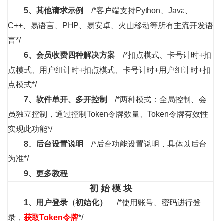
5、
其他
请求示例
/*客户端支持Python、Java、
C++、易语言、PHP、易安卓、火山移动等所有主流开发语
言*/
6、
会员收费四种解决方案
/*扣点模式、卡号计时+扣
点模式、用户组计时+扣点模式、卡号计时+用户组计时+扣
点模式*/
7、
软件单开、多开控制
/*两种模式：全局控制、会
员独立控制，通过控制Token令牌数量、Token令牌有效性
实现此功能*/
8、
后台设置说明
/*后台功能设置说明，具体以后台
为准*/
9、
更多教程
初 始 模 块
1、
用户登录（初始化）
/*使用账号、密码进行登
录，
获取Token令牌
*/