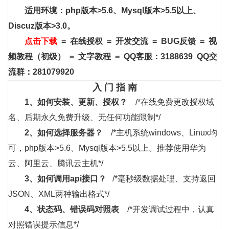
适用环境：php版本>5.6、Mysql版本>5.5以上、
Discuz版本>3.0。
点击下载
=
在线授权
=
开发交流
=
BUG反馈
=
视
频教程
（初级）
=
文字教程
= QQ客服：3188639
QQ交
流群：281079920
入 门 指 南
1、
如何安装、更新、授权？
/*在线免费更改授权域
名、后期永久免费升级、无任何功能限制*/
2、如何选择服务器？
/*主机系统windows、Linux均
可，php版本>5.6、Mysql版本>5.5以上。推荐使用华为
云、阿里云、腾讯云主机*/
3、
如何调用api接口？
/*毫秒级数据处理、支持返回
JSON、XML两种输出格式*/
4、
状态码、错误码对照表
/*开发调试过程中，认真
对照错误提示信息*/