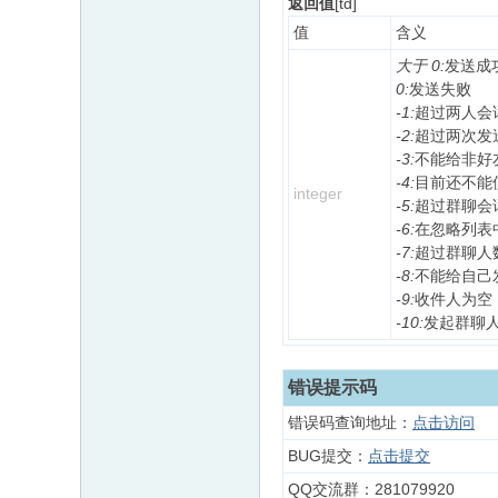
返回值
[td]
值
含义
大于 0:
发送成
0:
发送失败
-1:
超过两人会
-2:
超过两次发
-3:
不能给非好
-4:
目前还不能
integer
-5:
超过群聊会
-6:
在忽略列表
-7:
超过群聊人
-8:
不能给自己
-9:
收件人为空
-10:
发起群聊
错误提示码
错误码查询地址：
点击访问
BUG提交：
点击提交
QQ交流群：281079920