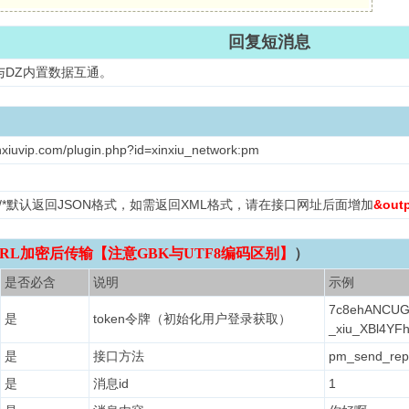
回复短消息
与DZ内置数据互通。
inxiuvip.com/plugin.php?id=xinxiu_network:pm
L /*默认返回JSON格式，如需返回XML格式，请在接口网址后面增加
&out
RL加密后传输【注意GBK与UTF8编码区别】
）
是否必含
说明
示例
7c8ehANCUG
是
token令牌（初始化用户登录获取）
_xiu_XBl4YF
是
接口方法
pm_send_rep
是
消息id
1