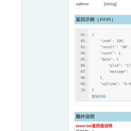
sqltime
[string]
返回示例（JSON）
{
"code": 200,
"result": "OK",
"count": 2,
"data": {
"plid": "17
"message": "
},
"sqltime": "0.06
}
复制代码
额外说明
error:int返回值说明