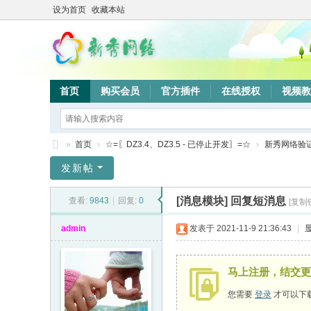
设为首页
收藏本站
首页
购买会员
官方插件
在线授权
视频教
»
首页
›
☆=〖DZ3.4、DZ3.5 - 已停止开发〗=☆
›
新秀网络验
新
发新帖
秀
[消息模块]
回复短消息
查看:
9843
|
回复:
0
[复制
网
络
admin
发表于 2021-11-9 21:36:43
|
验
证
马上注册，结交更
系
您需要
登录
才可以下
统