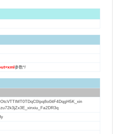
put=xml
参数*/
OtcVTTIMT0TDqC0Ipq8o0itF4DqgH5K_xin
hzu72k3jZx3E_xinxiu_Fa2DR3q
ly