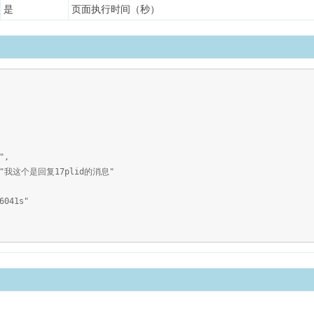
是
页面执行时间（秒）
",
我这个是回复17plid的消息"
041s"