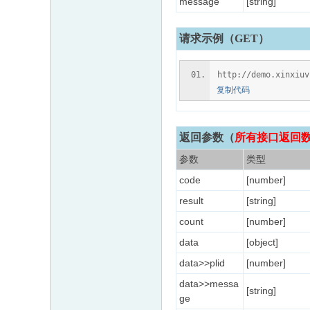
message
[string]
请求示例（GET）
http://demo.xinxiu
复制代码
返回参数
（
所有接口返回数据
参数
类型
code
[number]
result
[string]
count
[number]
data
[object]
data>>plid
[number]
data>>messa
[string]
ge