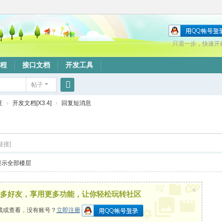
只需一步，快速开
程
接口文档
开发工具
帖子
搜
证
›
开发文档[X3.4]
›
回复短消息
索
链接]
显示全部楼层
×
多好友，享用更多功能，让你轻松玩转社区
载或查看，没有账号？
立即注册