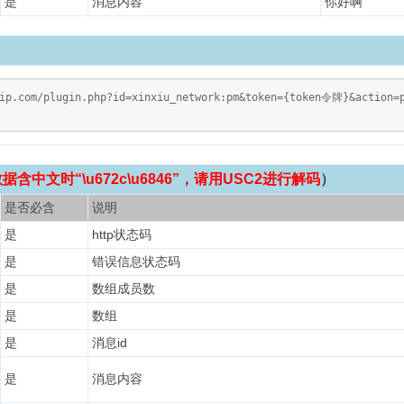
是
消息内容
你好啊
vip.com/plugin.php?id=xinxiu_network:pm&token={token令牌}&action
含中文时“\u672c\u6846”，请用USC2进行解码
）
是否必含
说明
是
http状态码
是
错误信息状态码
是
数组成员数
是
数组
是
消息id
是
消息内容