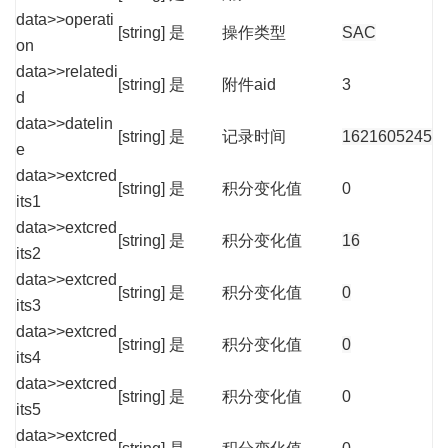
data>>operati
[string]
是
操作类型
SAC
on
data>>relatedi
[string]
是
附件aid
3
d
data>>datelin
[string]
是
记录时间
1621605245
e
data>>extcred
[string]
是
积分变化值
0
its1
data>>extcred
[string]
是
积分变化值
16
its2
data>>extcred
[string]
是
积分变化值
0
its3
data>>extcred
[string]
是
积分变化值
0
its4
data>>extcred
[string]
是
积分变化值
0
its5
data>>extcred