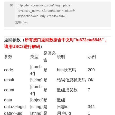
http://demo.xinxiuvip.com/plugin.php?
id=xinxiu_network:forum&token={token令
牌}&action=aid_buy_credits&aid=3
复制代码
返回参数
（
所有接口返回数据含中文时“\u672c\u6846”，
请用USC2进行解码
）
是否必
参数
类型
说明
示例
含
[numb
code
是
http状态码
200
er]
result
[string]
是
错误信息状态码
OK
[numb
count
是
数组成员数
7
er]
data
[object]
是
数组
data>>logid
[string]
是
日志id
344
data>>uid
[string]
是
用户uid
1