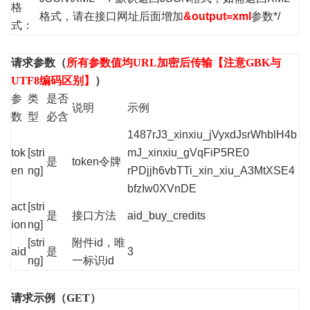
格
格式，请在接口网址后面增加
&output=xml
参数*/
式：
请求参数（
所有参数值均URL加密后传输【注意GBK与
UTF8编码区别】
）
参
类
是否
说明
示例
数
型
必含
1487rJ3_xinxiu_jVyxdJsrWhblH4b
tok
[stri
mJ_xinxiu_gVqFiP5RE0
是
token令牌
en
ng]
rPDjjh6vbTTi_xin_xiu_A3MtXSE4
bfzIw0XVnDE
act
[stri
是
接口方法
aid_buy_credits
ion
ng]
[stri
附件id，唯
aid
是
3
ng]
一标识id
请求示例（GET）