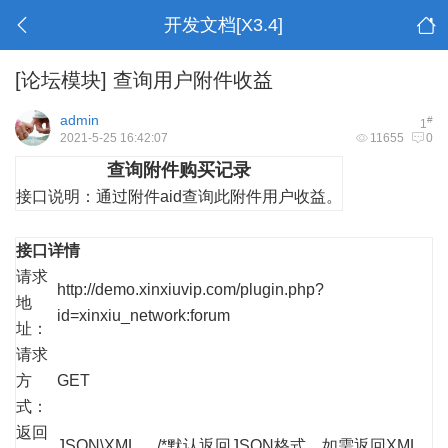
开发文档[X3.4]
[论坛模块]
查询用户附件收益
admin
#
1
2021-5-25 16:42:07
11655
0
查询附件购买记录
接口说明：
通过附件aid查询此附件用户收益。
接口详情
请求
http://demo.xinxiuvip.com/plugin.php?
地
id=xinxiu_network:forum
址：
请求
方
GET
式：
返回
JSON\XML /*默认返回JSON格式，如需返回XML