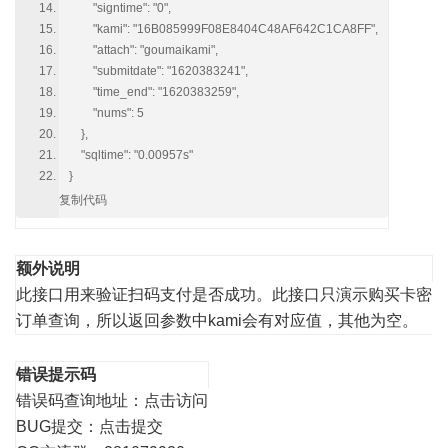
"signtime": "0",
"kami": "16B085999F08E8404C48AF642C1CA8FF",
"attach": "goumaikami",
"submitdate": "1620383241",
"time_end": "1620383259",
"nums": 5
},
"sqltime": "0.00957s"
}
复制代码
额外说明
此接口用来验证扫码支付是否成功。此接口只演示购买卡密
订单查询，所以返回参数中kami会有对应值，其他为空。
错误提示码
错误码查询地址：
点击访问
BUG提交：
点击提交