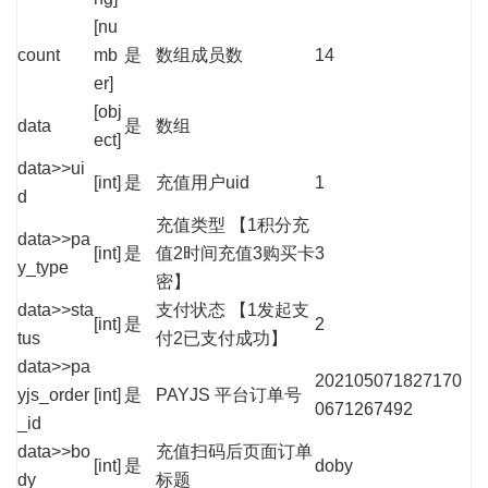
[nu
count
mb
是
数组成员数
14
er]
[obj
data
是
数组
ect]
data>>ui
[int]
是
充值用户uid
1
d
充值类型 【1积分充
data>>pa
[int]
是
值2时间充值3购买卡
3
y_type
密】
data>>sta
支付状态 【1发起支
[int]
是
2
tus
付2已支付成功】
data>>pa
202105071827170
yjs_order
[int]
是
PAYJS 平台订单号
0671267492
_id
data>>bo
充值扫码后页面订单
[int]
是
doby
dy
标题