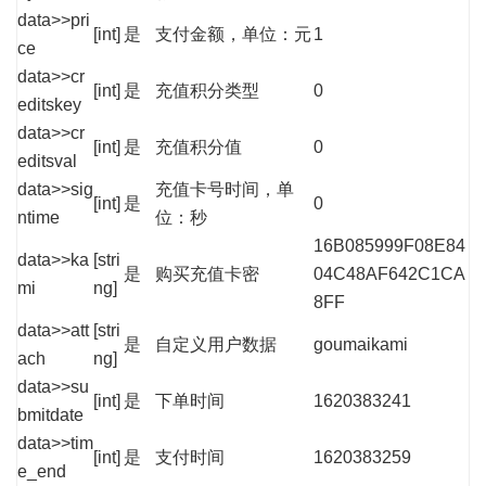
data>>pri
[int]
是
支付金额，单位：元
1
ce
data>>cr
[int]
是
充值积分类型
0
editskey
data>>cr
[int]
是
充值积分值
0
editsval
data>>sig
充值卡号时间，单
[int]
是
0
ntime
位：秒
16B085999F08E84
data>>ka
[stri
是
购买充值卡密
04C48AF642C1CA
mi
ng]
8FF
data>>att
[stri
是
自定义用户数据
goumaikami
ach
ng]
data>>su
[int]
是
下单时间
1620383241
bmitdate
data>>tim
[int]
是
支付时间
1620383259
e_end