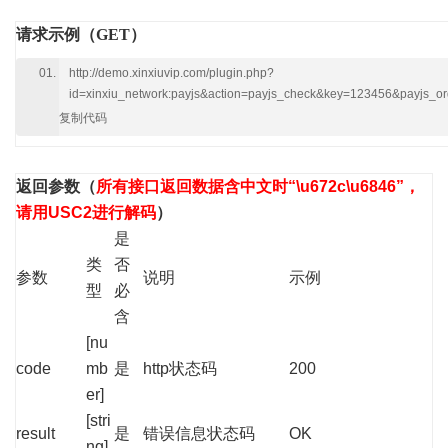
请求示例（GET）
http://demo.xinxiuvip.com/plugin.php?
id=xinxiu_network:payjs&action=payjs_check&key=123456&payjs
复制代码
返回参数
（
所有接口返回数据含中文时“\u672c\u6846”，
请用USC2进行解码
）
是
类
否
参数
说明
示例
型
必
含
[nu
code
mb
是
http状态码
200
er]
[stri
result
是
错误信息状态码
OK
ng]