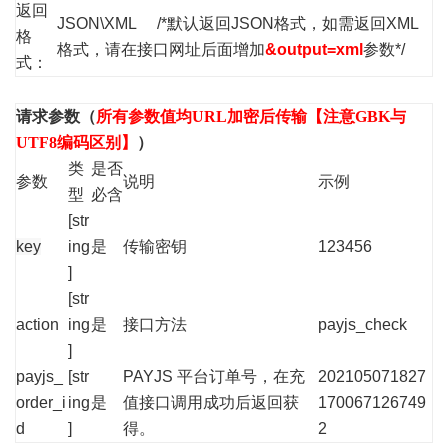
返回
JSON\XML /*默认返回JSON格式，如需返回XML
格
格式，请在接口网址后面增加
&output=xml
参数*/
式：
请求参数（
所有参数值均URL加密后传输【注意GBK与
UTF8编码区别】
）
类
是否
参数
说明
示例
型
必含
[str
key
ing
是
传输密钥
123456
]
[str
action
ing
是
接口方法
payjs_check
]
payjs_
[str
PAYJS 平台订单号，在充
202105071827
order_i
ing
是
值接口调用成功后返回获
170067126749
d
]
得。
2