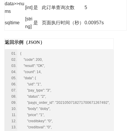
data>>nu
[int]
是
此订单查询次数
5
ms
[stri
sqltime
是
页面执行时间（秒）
0.00957s
ng]
返回示例（JSON）
{
"code": 200,
"result": "OK",
"count": 14,
"data": {
"uid": "1",
"pay_type": "3",
"status": "2",
"payjs_order_id": "2021050718271700671267492",
"body": "doby",
"price": "1",
"creditskey": "0",
"creditsval": "0",