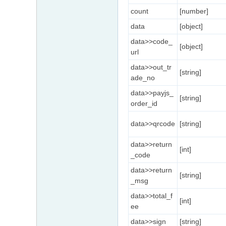
count
[number]
data
[object]
data>>code_
[object]
url
data>>out_tr
[string]
ade_no
data>>payjs_
[string]
order_id
data>>qrcode
[string]
data>>return
[int]
_code
data>>return
[string]
_msg
data>>total_f
[int]
ee
data>>sign
[string]