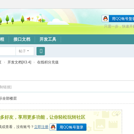
只需一步，快速开
程
接口文档
开发工具
帖子
搜
证
›
开发文档[X3.4]
›
在线积分充值
索
复制链接]
示全部楼层
×
多好友，享用更多功能，让你轻松玩转社区
载或查看，没有账号？
立即注册