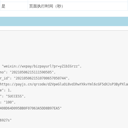
是
页面执行时间（秒）
xin://wxpay/bizpayurl?pr=yZ1bIGrzz",
 "20210506215111590505",
: "2021050621510700657050744",
//payjs.cn/qrcode/d2VpeGluOi8vd3hwYXkvYml6cGF5dXJsP3ByPXlaM
: 1,
"SUCCESS",
"100",
4D095BB0F07063A5DD8B97EA5"
927s"