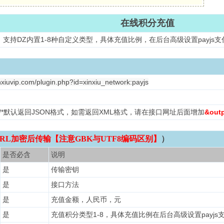
在线积分充值
支持DZ内置1-8种自定义类型，具体充值比例，在后台高级设置payjs
nxiuvip.com/plugin.php?id=xinxiu_network:payjs
L /*默认返回JSON格式，如需返回XML格式，请在接口网址后面增加
&out
RL加密后传输【注意GBK与UTF8编码区别】
）
是否必含
说明
是
传输密钥
是
接口方法
是
充值金额，人民币，元
是
充值积分类型1-8，具体充值比例在后台高级设置payjs