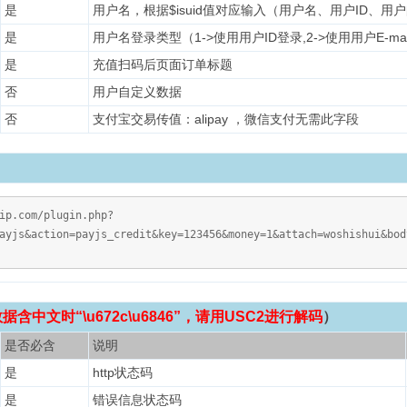
是
用户名，根据$isuid值对应输入（用户名、用户ID、用
是
用户名登录类型（1->使用用户ID登录,2->使用用户E-ma
是
充值扫码后页面订单标题
否
用户自定义数据
否
支付宝交易传值：alipay ，微信支付无需此字段
ip.com/plugin.php?
ayjs&action=payjs_credit&key=123456&money=1&attach=woshishui&bod
含中文时“\u672c\u6846”，请用USC2进行解码
）
是否必含
说明
是
http状态码
是
错误信息状态码