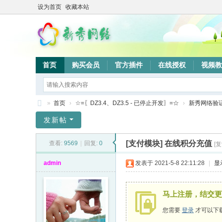
设为首页
收藏本站
首页
购买会员
官方插件
在线授权
视频教
»
首页
›
☆=〖DZ3.4、DZ3.5 - 已停止开发〗=☆
›
新秀网络验
新
发新帖
秀
[支付模块]
在线积分充值
查看:
9569
|
回复:
0
[
网
络
admin
发表于 2021-5-8 22:11:28
|
显
验
证
马上注册，结交更
系
您需要
登录
才可以下
统