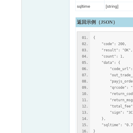
sqltime
[string]
返回示例（JSON）
{
"code": 200,
"result": "OK",
"count": 1,
"data": {
"code_url": "wei
"out_trade_no":
"payjs_order_id"
"qrcode": "https:
"return_code"
"return_msg": 
"total_fee": 
"sign": "3C408D6
},
"sqltime": "0.76
}