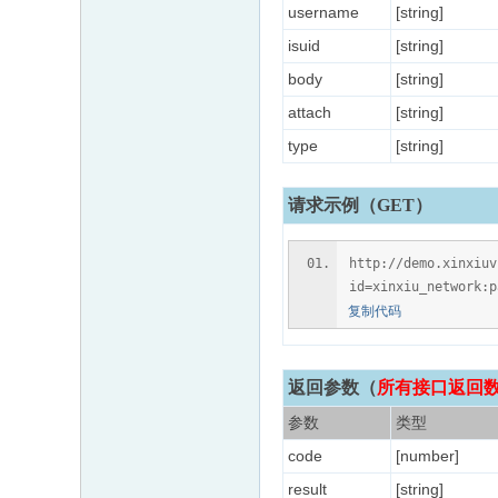
username
[string]
isuid
[string]
body
[string]
attach
[string]
type
[string]
请求示例（GET）
http://demo.xinxiuv
id=xinxiu_network:p
复制代码
返回参数
（
所有接口返回数据
参数
类型
code
[number]
result
[string]