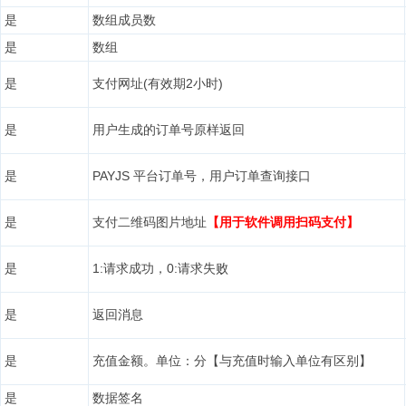
是
数组成员数
是
数组
是
支付网址(有效期2小时)
是
用户生成的订单号原样返回
是
PAYJS 平台订单号，用户订单查询接口
是
支付二维码图片地址
【用于软件调用扫码支付】
是
1:请求成功，0:请求失败
是
返回消息
是
充值金额。单位：分【与充值时输入单位有区别】
是
数据签名