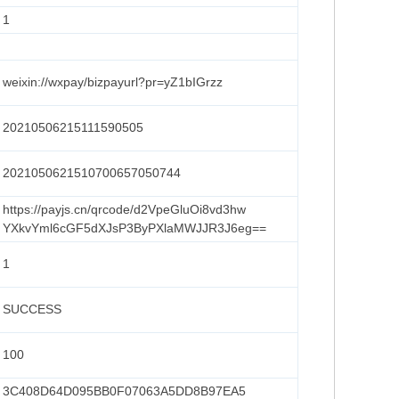
1
weixin://wxpay/bizpayurl?pr=yZ1bIGrzz
20210506215111590505
2021050621510700657050744
https://payjs.cn/qrcode/d2VpeGluOi8vd3hw
YXkvYml6cGF5dXJsP3ByPXlaMWJJR3J6eg==
1
SUCCESS
100
3C408D64D095BB0F07063A5DD8B97EA5