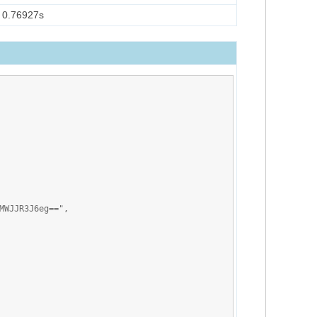
0.76927s
WJJR3J6eg==",