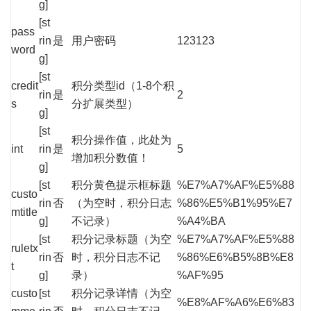
g]
[st
pass
rin
是
用户密码
123123
word
g]
[st
credit
积分类型id（1-8个积
rin
是
2
s
分扩展类型）
g]
[st
积分操作值，此处为
int
rin
是
5
增加积分数值！
g]
[st
积分黄色提示框标题
%E7%A7%AF%E5%88
custo
rin
否
（为空时，积分日志
%86%E5%B1%95%E7
mtitle
g]
不记录）
%A4%BA
[st
积分记录标题（为空
%E7%A7%AF%E5%88
ruletx
rin
否
时，积分日志不记
%86%E6%B5%8B%E8
t
g]
录）
%AF%95
custo
[st
积分记录详情（为空
%E8%AF%A6%E6%83