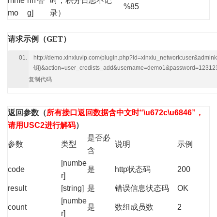
mme
rin
否
时，积分日志不记
%85
mo
g]
录）
请求示例（GET）
http://demo.xinxiuvip.com/plugin.php?id=xinxiu_network:user&adm
钥}&action=user_credists_add&username=demo1&password
复制代码
返回参数
（
所有接口返回数据含中文时“\u672c\u6846”，
请用USC2进行解码
）
是否必
参数
类型
说明
示例
含
[numbe
code
是
http状态码
200
r]
result
[string]
是
错误信息状态码
OK
[numbe
count
是
数组成员数
2
r]