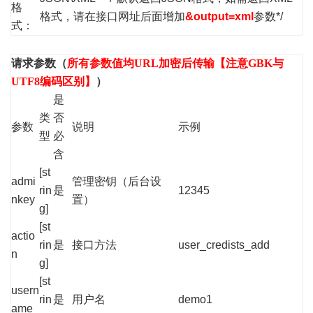
格
格式，请在接口网址后面增加
&output=xml
参数*/
式：
请求参数（
所有参数值均URL加密后传输【注意GBK与
UTF8编码区别】
）
是
类
否
参数
说明
示例
型
必
含
[st
admi
管理密钥（后台设
rin
是
12345
nkey
置）
g]
[st
actio
rin
是
接口方法
user_credists_add
n
g]
[st
usern
rin
是
用户名
demo1
ame