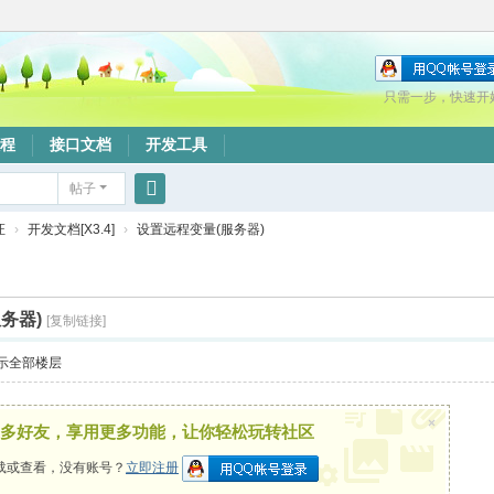
只需一步，快速开
程
接口文档
开发工具
帖子
搜
证
›
开发文档[X3.4]
›
设置远程变量(服务器)
索
务器)
[复制链接]
示全部楼层
×
多好友，享用更多功能，让你轻松玩转社区
载或查看，没有账号？
立即注册