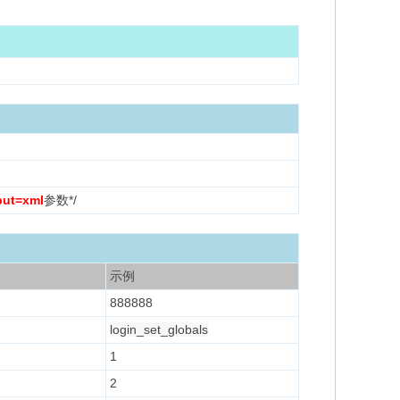
put=xml
参数*/
示例
888888
login_set_globals
1
2