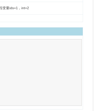
量ids=1，int=2