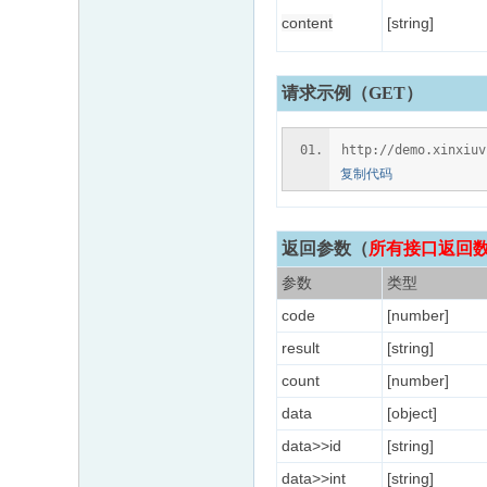
content
[string]
请求示例（GET）
http://demo.xinxiu
复制代码
返回参数
（
所有接口返回数据
参数
类型
code
[number]
result
[string]
count
[number]
data
[object]
data>>id
[string]
data>>int
[string]