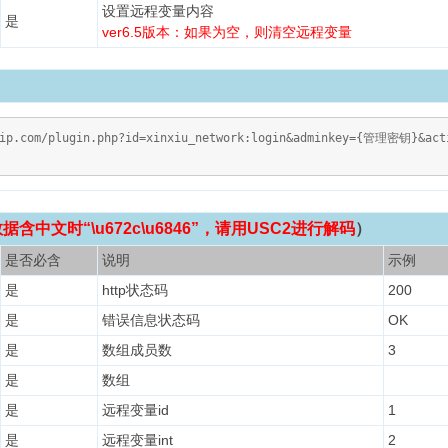
设置远程变量内容
是
ver6.5版本：如果为空，则清空远程变量
vip.com/plugin.php?id=xinxiu_network:login&adminkey={管理密钥}&acti
含中文时“\u672c\u6846”，请用USC2进行解码
）
是否必含
说明
示例
是
http状态码
200
是
错误信息状态码
OK
是
数组成员数
3
是
数组
是
远程变量id
1
是
远程变量int
2