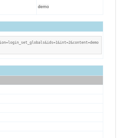
demo
on=login_set_globals&ids=1&int=2&content=demo