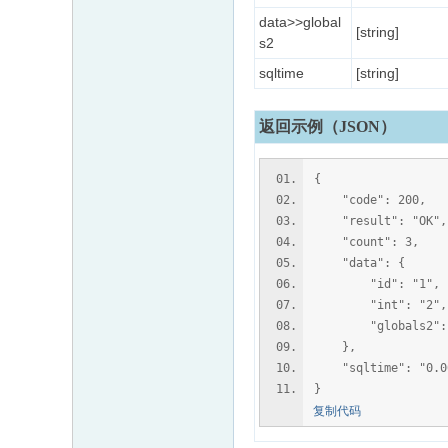
data>>global
[string]
s2
sqltime
[string]
返回示例（JSON）
{
"code": 200,
"result": "OK",
"count": 3,
"data": {
"id": "1",
"int": "2",
"globals2": "
},
"sqltime": "0.00
}
复制代码