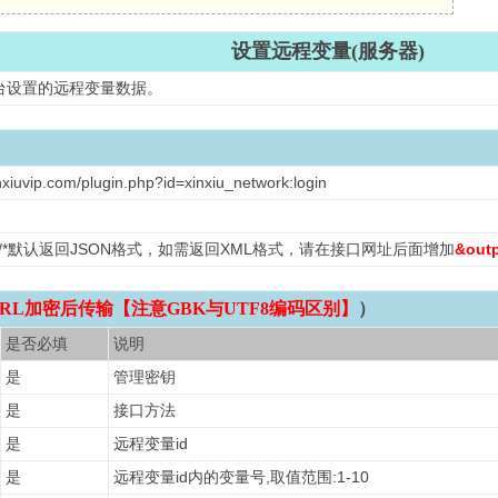
设置远程变量(服务器)
台设置的远程变量数据。
nxiuvip.com/plugin.php?id=xinxiu_network:login
L /*默认返回JSON格式，如需返回XML格式，请在接口网址后面增加
&out
RL加密后传输【注意GBK与UTF8编码区别】
）
是否必填
说明
是
管理密钥
是
接口方法
是
远程变量id
是
远程变量id内的变量号,取值范围:1-10