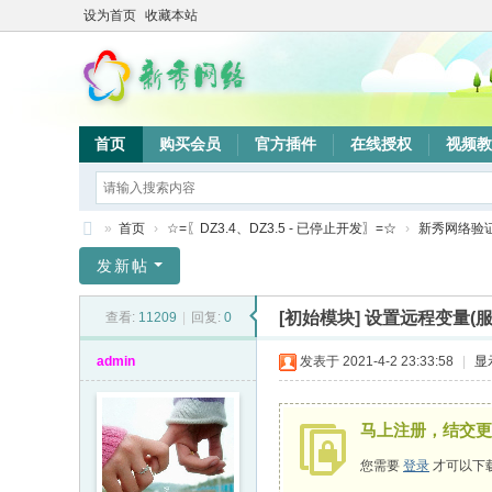
设为首页
收藏本站
首页
购买会员
官方插件
在线授权
视频教
»
首页
›
☆=〖DZ3.4、DZ3.5 - 已停止开发〗=☆
›
新秀网络验
新
发新帖
秀
[初始模块]
设置远程变量(服
查看:
11209
|
回复:
0
网
络
admin
发表于 2021-4-2 23:33:58
|
显
验
证
马上注册，结交更
系
您需要
登录
才可以下
统