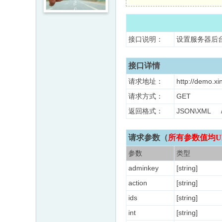
接口说明：
设置服务器后
接口详情
请求地址：
http://demo.xi
请求方式：
GET
返回格式：
JSON\XM
请求参数（
所有参数值均U
参数
类型
adminkey
[string]
action
[string]
ids
[string]
int
[string]