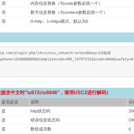
否
内容信息替换（与code参数必填一个）
否
数字信息替换（与content参数必填一个）
否
0=http、1=https模式、默认为0
vip.com/plugin.php?id=xinxiu_network:extend&key={传输密
&phone=18388888888&templatecode=SMS_147975332&code=6666&safety=0
含中文时“\u672c\u6846”，请用USC2进行解码
）
是否必含
说明
示
是
http状态码
20
是
错误信息状态码
O
是
数组成员数
6