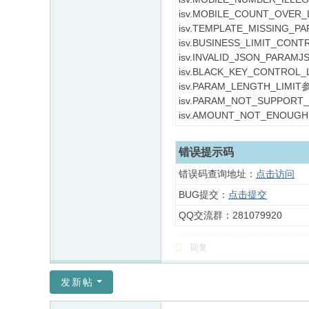
isv.MOBILE_COUNT_OV
isv.TEMPLATE_MISSING
isv.BUSINESS_LIMIT_CO
isv.INVALID_JSON_P
isv.BLACK_KEY_CONTRO
isv.PARAM_LENGTH_LI
isv.PARAM_NOT_SUPPOR
isv.AMOUNT_NOT_ENO
错误提示码
错误码查询地址：
点击访问
BUG提交：
点击提交
QQ交流群：281079920
回复
发新帖