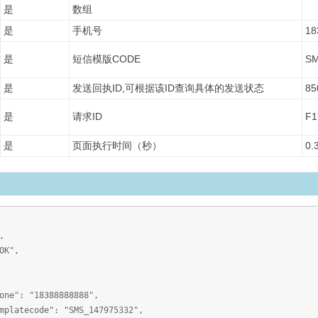
是
数组
是
手机号
18
是
短信模版CODE
SM
是
发送回执ID,可根据该ID查询具体的发送状态
85
是
请求ID
F1
是
页面执行时间（秒）
0.
,
K",
8388888888",
e": "SMS_147975332",