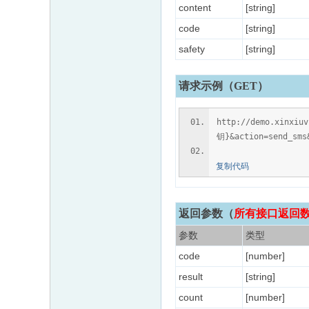
content
[string]
code
[string]
safety
[string]
请求示例（GET）
http://demo.xinxiu
钥}&action=send_sms
复制代码
返回参数
（
所有接口返回数据
参数
类型
code
[number]
result
[string]
count
[number]