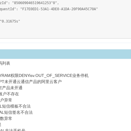
0609046519641253^0",
F17E0ED1-53A1-4DE0-A1DA-20F90A45C70A"
.31675s"
码列表
ENYRAM权限DENYisv.OUT_OF_SERVICE业务停机
BSCRIPT未开通云通信产品的阿里云客户
RIBE产品未开通
TS账户不存在
L账户异常
LEGAL短信模板不合法
LEGAL短信签名不合法
S参数异常
误
LEGAL非法手机号