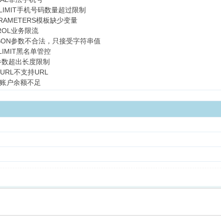
ER_LIMIT手机号码数量超过限制
_PARAMETERS模板缺少变量
NTROL业务限流
ARAMJSON参数不合法，只接受字符串值
L_LIMIT黑名单管控
MIT参数超出长度限制
T_URL不支持URL
UGH账户余额不足