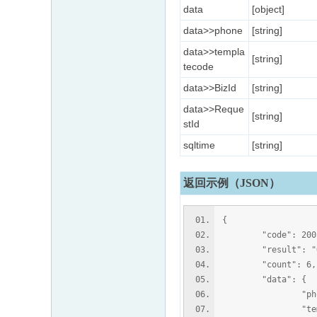
data
[object]
data>>phone
[string]
data>>templa
[string]
tecode
data>>BizId
[string]
data>>Reque
[string]
stId
sqltime
[string]
返回示例（JSON）
{
"code": 200
"result": "O
"count": 6,
"data": {
"phone": "1
"templatecod