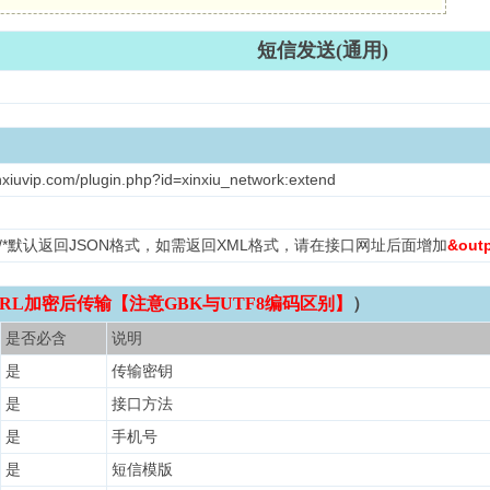
短信发送(通用)
nxiuvip.com/plugin.php?id=xinxiu_network:extend
L /*默认返回JSON格式，如需返回XML格式，请在接口网址后面增加
&out
RL加密后传输【注意GBK与UTF8编码区别】
）
是否必含
说明
是
传输密钥
是
接口方法
是
手机号
是
短信模版