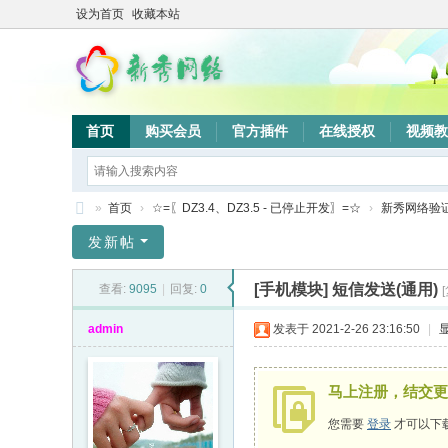
设为首页
收藏本站
首页
购买会员
官方插件
在线授权
视频教
»
首页
›
☆=〖DZ3.4、DZ3.5 - 已停止开发〗=☆
›
新秀网络验
新
发新帖
秀
[手机模块]
短信发送(通用)
查看:
9095
|
回复:
0
网
络
admin
发表于 2021-2-26 23:16:50
|
验
证
马上注册，结交更
系
您需要
登录
才可以下
统