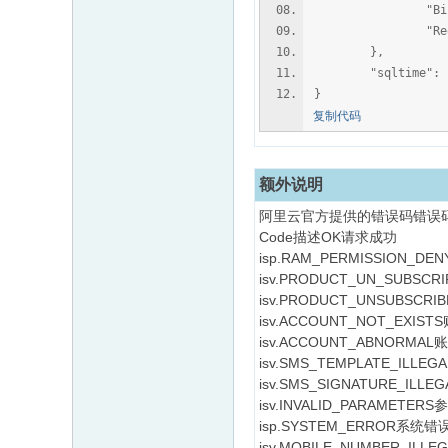
"BizId": "85
"RequestId": "
},
"sqltime": "0
}
复制代码
额外说明
阿里云官方提供的错误码错误
Code描述OK请求成功
isp.RAM_PERMISSION_D
isv.PRODUCT_UN_SU
isv.PRODUCT_UNSUBSC
isv.ACCOUNT_NOT_EXIS
isv.ACCOUNT_ABNORMA
isv.SMS_TEMPLATE_IL
isv.SMS_SIGNATURE_IL
isv.INVALID_PARAMETER
isp.SYSTEM_ERROR系统错
isv.MOBILE_NUMBER_IL