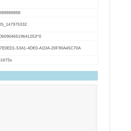
388888888
S_147975332
0609046519641253^0
7E0ED1-53A1-4DE0-A1DA-20F90A45C70A
31675s