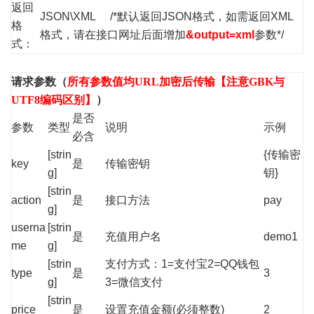
返回
JSON\XML /*默认返回JSON格式，如需返回XML
格
格式，请在接口网址后面增加
&output=xml
参数*/
式：
请求参数（
所有参数值均URL加密后传输【注意GBK与
UTF8编码区别】
）
是否
参数
类型
说明
示例
必含
[strin
{传输密
key
是
传输密钥
g]
钥}
[strin
action
是
接口方法
pay
g]
userna
[strin
是
充值用户名
demo1
me
g]
[strin
支付方式：1=支付宝2=QQ钱包
type
是
3
g]
3=微信支付
[strin
price
是
设置充值金额(必须整数)
2