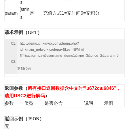
g]
[strin
param
是
充值方式1=充时间0=充积分
g]
请求示例（GET）
http://demo.xinxiuvip.com/plugin.php?
id=xinxiu_network:codepay&key={传输密
钥}&action=pay&username=demo1&type=3&price=2&param=0
复制代码
返回参数
（
所有接口返回数据含中文时“\u672c\u6846”，
请用USC2进行解码
）
参数
类型
是否必含
说明
示例
返回示例（JSON）
无