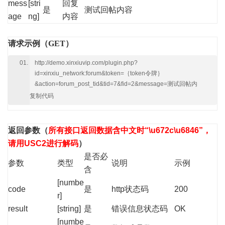
mess
[stri
回复
是
测试回帖内容
age
ng]
内容
请求示例（GET）
http://demo.xinxiuvip.com/plugin.php?
id=xinxiu_network:forum&token=｛token令牌｝
&action=forum_post_tid&tid=7&fid=2&message=测试回帖内
复制代码
返回参数
（
所有接口返回数据含中文时“\u672c\u6846”，
请用USC2进行解码
）
是否必
参数
类型
说明
示例
含
[numbe
code
是
http状态码
200
r]
result
[string]
是
错误信息状态码
OK
[numbe