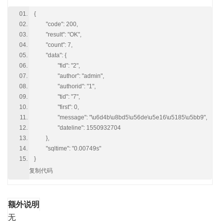
{
"code": 200,
"result": "OK",
"count": 7,
"data": {
"fid": "2",
"author": "admin",
"authorid": "1",
"tid": "7",
"first": 0,
"message": "\u6d4b\u8bd5\u56de\u5e16\u5185\u5bb9",
"dateline": 1550932704
},
"sqltime": "0.00749s"
}
复制代码
额外说明
无