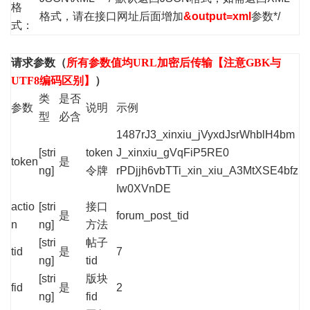
格
格式，请在接口网址后面增加
&output=xml
参数*/
式：
请求参数（
所有参数值均URL加密后传输【注意GBK与
UTF8编码区别】
）
类
是否
参数
说明
示例
型
必含
1487rJ3_xinxiu_jVyxdJsrWhblH4bm
[stri
token
J_xinxiu_gVqFiP5RE0
token
是
ng]
令牌
rPDjjh6vbTTi_xin_xiu_A3MtXSE4bfz
Iw0XVnDE
actio
[stri
接口
是
forum_post_tid
n
ng]
方法
[stri
帖子
tid
是
7
ng]
tid
[stri
版块
fid
是
2
ng]
fid