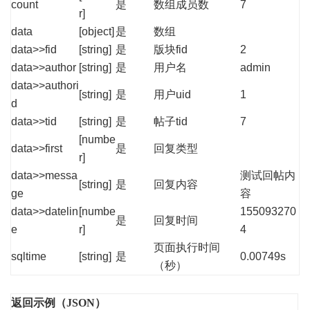
count
是
数组成员数
7
r]
data
[object]
是
数组
data>>fid
[string]
是
版块fid
2
data>>author
[string]
是
用户名
admin
data>>authori
[string]
是
用户uid
1
d
data>>tid
[string]
是
帖子tid
7
[numbe
data>>first
是
回复类型
r]
data>>messa
测试回帖内
[string]
是
回复内容
ge
容
data>>datelin
[numbe
155093270
是
回复时间
e
r]
4
页面执行时间
sqltime
[string]
是
0.00749s
（秒）
返回示例（JSON）