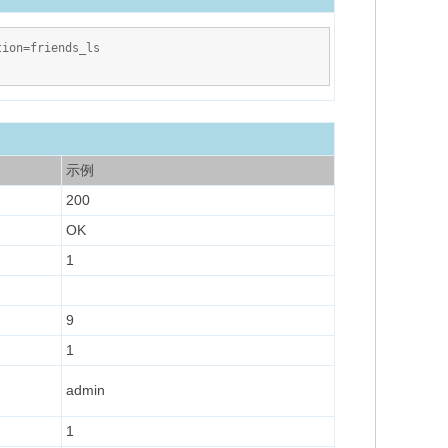
tion=friends_ls
示例
200
OK
1
9
1
admin
1