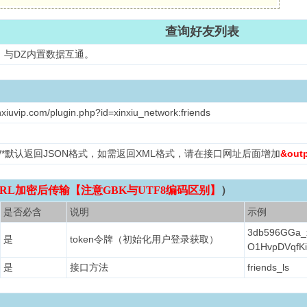
查询好友列表
，与DZ内置数据互通。
nxiuvip.com/plugin.php?id=xinxiu_network:friends
L /*默认返回JSON格式，如需返回XML格式，请在接口网址后面增加
&out
RL加密后传输【注意GBK与UTF8编码区别】
）
是否必含
说明
示例
3db596GGa_
是
token令牌（初始化用户登录获取）
O1HvpDVqfKi
是
接口方法
friends_ls