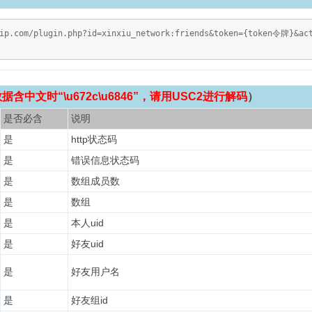
vip.com/plugin.php?id=xinxiu_network:friends&token={token令牌}&ac
含中文时“\u672c\u6846”，请用USC2进行解码
）
是否必含
说明
是
http状态码
是
错误信息状态码
是
数组成员数
是
数组
是
本人uid
是
好友uid
是
好友用户名
是
好友组id