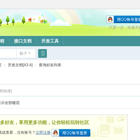
只需一步，快速开
程
接口文档
开发工具
帖子
搜
证
›
开发文档[X3.4]
›
查询好友列表
索
复制链接]
显示全部楼层
×
多好友，享用更多功能，让你轻松玩转社区
载或查看，没有账号？
立即注册