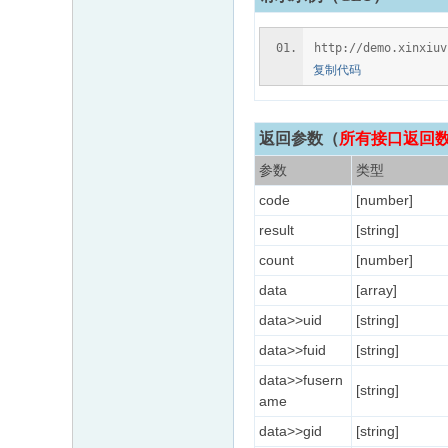
http://demo.xinxiu
复制代码
返回参数
（
所有接口返回数据
参数
类型
code
[number]
result
[string]
count
[number]
data
[array]
data>>uid
[string]
data>>fuid
[string]
data>>fusern
[string]
ame
data>>gid
[string]