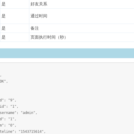
是
好友关系
是
通过时间
是
备注
是
页面执行时间（秒）
,
K",
"9",
"1",
": "admin",
"1",
"0",
 "1543715614",