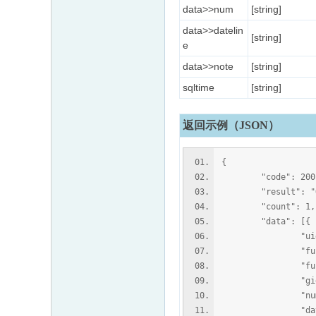
data>>num
[string]
data>>datelin
[string]
e
data>>note
[string]
sqltime
[string]
返回示例（JSON）
{
"code": 200
"result": "O
"count": 1,
"data": [{
"uid": 
"fuid": 
"fusername
"gid": 
"num": 
"dateline":