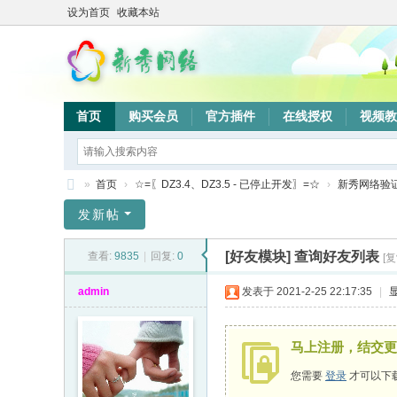
设为首页
收藏本站
首页
购买会员
官方插件
在线授权
视频教
»
首页
›
☆=〖DZ3.4、DZ3.5 - 已停止开发〗=☆
›
新秀网络验
新
发新帖
秀
[好友模块]
查询好友列表
查看:
9835
|
回复:
0
[
网
络
admin
发表于 2021-2-25 22:17:35
|
验
证
马上注册，结交更
系
您需要
登录
才可以下
统