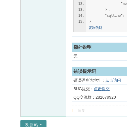
"note":
}],
"sqltime": "0
}
复制代码
额外说明
无
错误提示码
错误码查询地址：
点击访问
BUG提交：
点击提交
QQ交流群：281079920
回复
发新帖