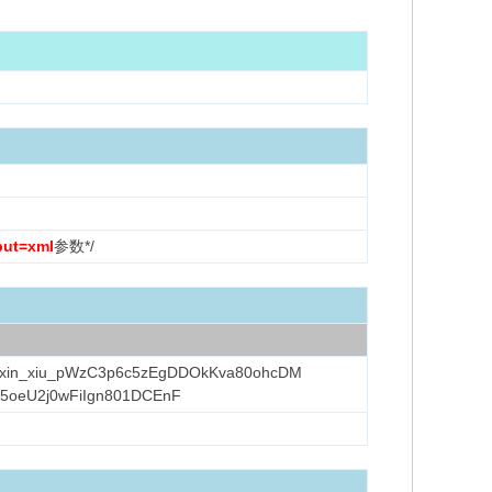
put=xml
参数*/
xin_xiu_pWzC3p6c5zEgDDOkKva80ohcDM
5oeU2j0wFiIgn801DCEnF