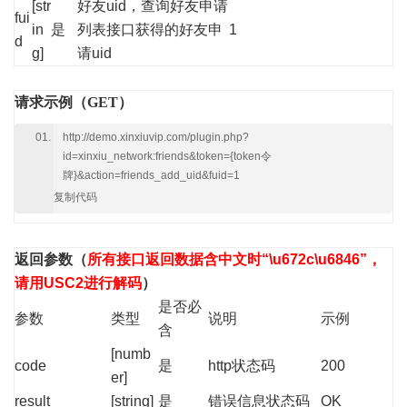
[str
好友uid，查询好友申请
fui
in
是
列表接口获得的好友申
1
d
g]
请uid
请求示例（GET）
http://demo.xinxiuvip.com/plugin.php?
id=xinxiu_network:friends&token={token令
牌}&action=friends_add_uid&fuid=1
复制代码
返回参数
（
所有接口返回数据含中文时“\u672c\u6846”，
请用USC2进行解码
）
是否必
参数
类型
说明
示例
含
[numb
code
是
http状态码
200
er]
result
[string]
是
错误信息状态码
OK