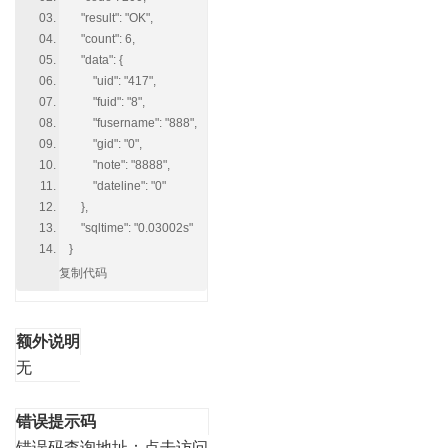
"result": "OK",
"count": 6,
"data": {
"uid": "417",
"fuid": "8",
"fusername": "888",
"gid": "0",
"note": "8888",
"dateline": "0"
},
"sqltime": "0.03002s"
}
复制代码
额外说明
无
错误提示码
错误码查询地址：
点击访问