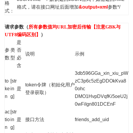
格
格式，请在接口网址后面增加
&output=xml
参数*/
式：
请求参数（
所有参数值均URL加密后传输【注意GBK与
UTF8编码区别】
）
是
参
类
否
说明
示例
数
型
必
含
3db596GGa_xin_xiu_pW
to
[str
zC3p6c5zEgDDOkKva8
token令牌（初始化用户
ke
in
是
0ohc
登录获取）
n
g]
DMO1HvpDVqfKi5oeU2j
0wFiIgn801DCEnF
ac
[str
tio
in
是
接口方法
friends_add_uid
n
g]