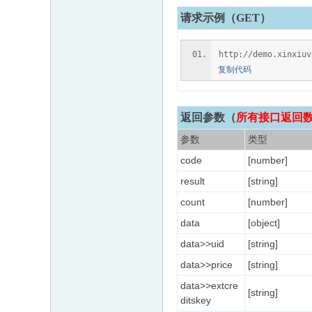
请求示例（GET）
http://demo.xinxiu
复制代码
返回参数
（
所有接口返回数据
参数
类型
code
[number]
result
[string]
count
[number]
data
[object]
data>>uid
[string]
data>>price
[string]
data>>extcre
[string]
ditskey