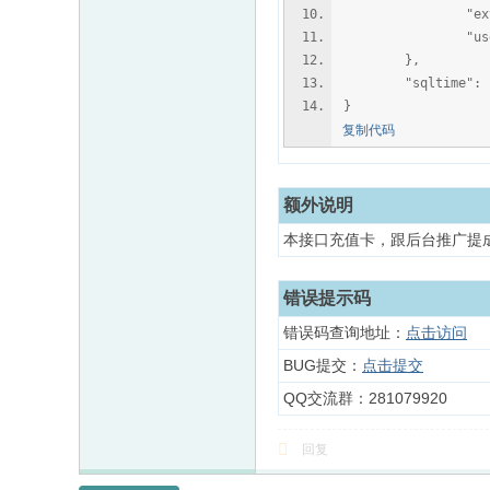
"extcredits
"useddateli
},
"sqltime": "0
}
复制代码
额外说明
本接口充值卡，跟后台推广提
错误提示码
错误码查询地址：
点击访问
BUG提交：
点击提交
QQ交流群：281079920
回复