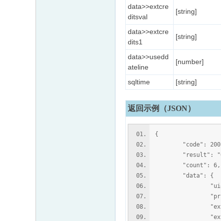
data>>extcre
[string]
ditsval
data>>extcre
[string]
dits1
data>>usedd
[number]
ateline
sqltime
[string]
返回示例（JSON）
{
"code": 200
"result": "O
"count": 6,
"data": {
"uid": 
"price": 
"extcreditsk
"extcredits