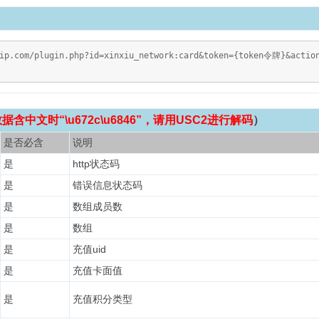
vip.com/plugin.php?id=xinxiu_network:card&token={token令牌}&action
含中文时“\u672c\u6846”，请用USC2进行解码
）
是否必含
说明
是
http状态码
是
错误信息状态码
是
数组成员数
是
数组
是
充值uid
是
充值卡面值
是
充值积分类型