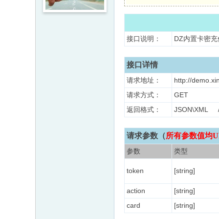
接口说明：
DZ内置卡密
接口详情
请求地址：
http://demo.xi
请求方式：
GET
返回格式：
JSON\XM
请求参数（
所有参数值均U
参数
类型
token
[string]
action
[string]
card
[string]