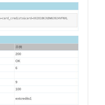
=card_credists&card=XX2018KJUDW63924VFNXL
示例
200
OK
6
9
100
extcredits1