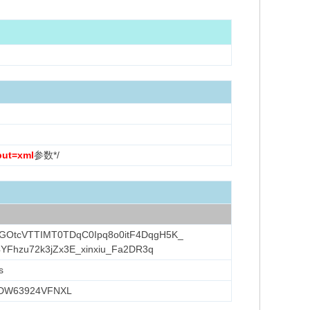
put=xml
参数*/
GOtcVTTIMT0TDqC0Ipq8o0itF4DqgH5K_
l4YFhzu72k3jZx3E_xinxiu_Fa2DR3q
s
DW63924VFNXL