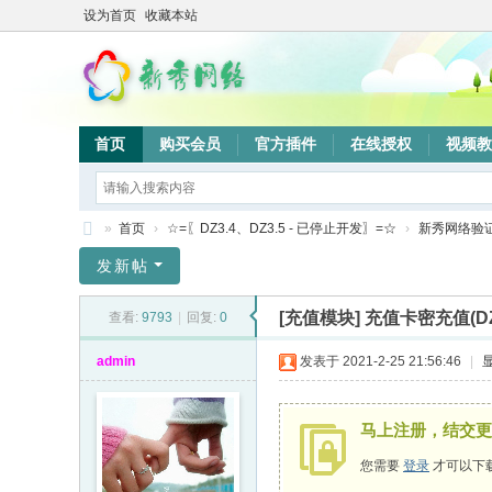
设为首页
收藏本站
首页
购买会员
官方插件
在线授权
视频教
»
首页
›
☆=〖DZ3.4、DZ3.5 - 已停止开发〗=☆
›
新秀网络验
新
发新帖
秀
[充值模块]
充值卡密充值(D
查看:
9793
|
回复:
0
网
络
admin
发表于 2021-2-25 21:56:46
|
验
证
马上注册，结交更
系
您需要
登录
才可以下
统