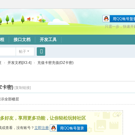
只需一步，快速开
程
接口文档
开发工具
帖子
搜
证
›
开发文档[X3.4]
›
充值卡密充值(DZ卡密)
索
Z卡密)
[复制链接]
显示全部楼层
×
多好友，享用更多功能，让你轻松玩转社区
载或查看，没有账号？
立即注册