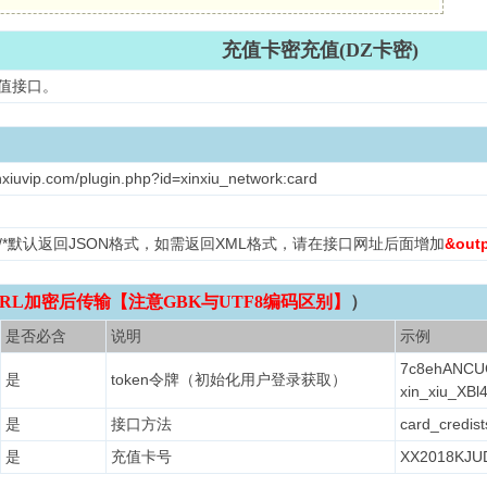
充值卡密充值(DZ卡密)
充值接口。
nxiuvip.com/plugin.php?id=xinxiu_network:card
L /*默认返回JSON格式，如需返回XML格式，请在接口网址后面增加
&out
RL加密后传输【注意GBK与UTF8编码区别】
）
是否必含
说明
示例
7c8ehANCU
是
token令牌（初始化用户登录获取）
xin_xiu_XB
是
接口方法
card_credist
是
充值卡号
XX2018KJU