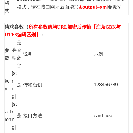
格
格式，请在接口网址后面增加
&output=xml
参数*/
式：
请求参数（
所有参数值均URL加密后传输【注意GBK与
UTF8编码区别】
）
是
参
类
否
说明
示例
数
型
必
含
[st
ke
ri
是
传输密钥
123456789
y
n
g]
[st
act
ri
是
接口方法
card_user
ion
n
g]