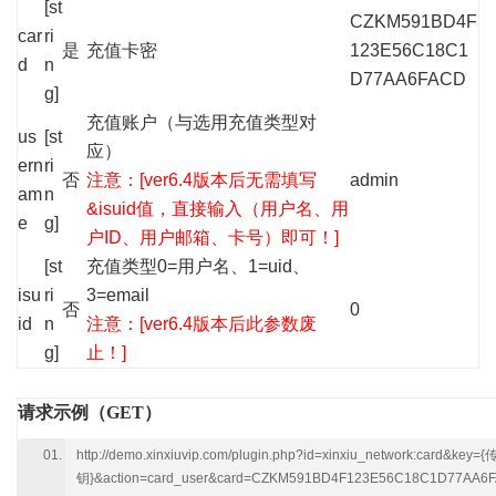
[st
CZKM591BD4F
car
ri
是
充值卡密
123E56C18C1
d
n
D77AA6FACD
g]
充值账户（与选用充值类型对
us
[st
应）
ern
ri
否
注意：[ver6.4版本后无需填写
admin
am
n
&isuid值，直接输入（用户名、用
e
g]
户ID、用户邮箱、卡号）即可！]
[st
充值类型0=用户名、1=uid、
isu
ri
3=email
否
0
id
n
注意：[ver6.4版本后此参数废
g]
止！]
请求示例（GET）
http://demo.xinxiuvip.com/plugin.php?id=xinxiu_network:card&key
钥}&action=card_user&card=CZKM591BD4F123E56C18C1D77AA6F