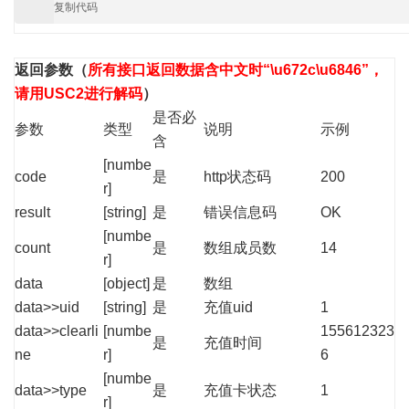
复制代码
返回参数
（
所有接口返回数据含中文时“\u672c\u6846”，
请用USC2进行解码
）
是否必
参数
类型
说明
示例
含
[numbe
code
是
http状态码
200
r]
result
[string]
是
错误信息码
OK
[numbe
count
是
数组成员数
14
r]
data
[object]
是
数组
data>>uid
[string]
是
充值uid
1
data>>clearli
[numbe
155612323
是
充值时间
ne
r]
6
[numbe
data>>type
是
充值卡状态
1
r]