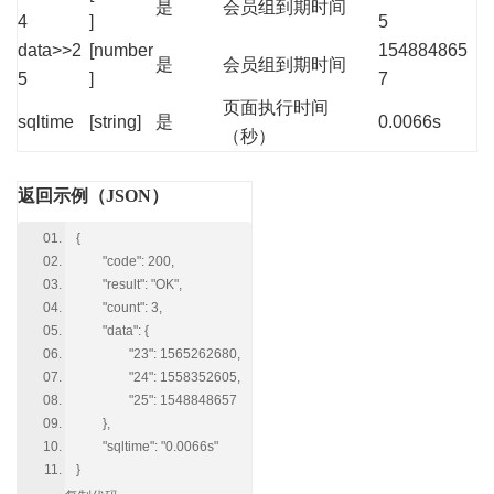
是
会员组到期时间
4
]
5
data>>2
[number
154884865
是
会员组到期时间
5
]
7
页面执行时间
sqltime
[string]
是
0.0066s
（秒）
返回示例（JSON）
{
"code": 200,
"result": "OK",
"count": 3,
"data": {
"23": 1565262680,
"24": 1558352605,
"25": 1548848657
},
"sqltime": "0.0066s"
}