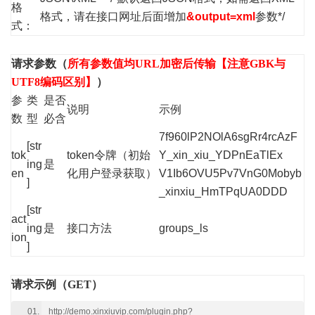
格
格式，请在接口网址后面增加
&output=xml
参数*/
式：
请求参数（
所有参数值均URL加密后传输【注意GBK与
UTF8编码区别】
）
参
类
是否
说明
示例
数
型
必含
7f960lP2NOlA6sgRr4rcAzF
[str
tok
token令牌（初始
Y_xin_xiu_YDPnEaTlEx
ing
是
en
化用户登录获取）
V1Ib6OVU5Pv7VnG0Mobyb
]
_xinxiu_HmTPqUA0DDD
[str
act
ing
是
接口方法
groups_ls
ion
]
请求示例（GET）
http://demo.xinxiuvip.com/plugin.php?