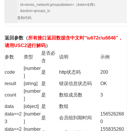
id=xinxiu_network:groups&token=｛token令牌｝
&action=groups_ls
复制代码
返回参数
（
所有接口返回数据含中文时“\u672c\u6846”，
请用USC2进行解码
）
是否必
参数
类型
说明
示例
含
[number
code
是
http状态码
200
]
result
[string]
是
错误信息状态码
OK
[number
count
是
数组成员数
3
]
data
[object]
是
数组
data>>2
[number
156526268
是
会员组到期时间
3
]
0
data>>2
[number
155835260