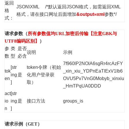
返回
JSON\XML /*默认返回JSON格式，如需返回XML
格
格式，请在接口网址后面增加
&output=xml
参数*/
式：
请求参数（
所有参数值均URL加密后传输【注意GBK与
UTF8编码区别】
）
参
类
是否
说明
示例
数
型
必含
7f960lP2NOlA6sgRr4rcAzFY
[str
token令牌（初始
tok
_xin_xiu_YDPnEaTlExV1Ib6
ing
是
化用户登录获
en
OVU5Pv7VnG0Mobyb_xinxiu
]
取）
_HmTPqUA0DDD
act
[str
io
ing
是
接口方法
groups_is
n
]
请求示例（GET）