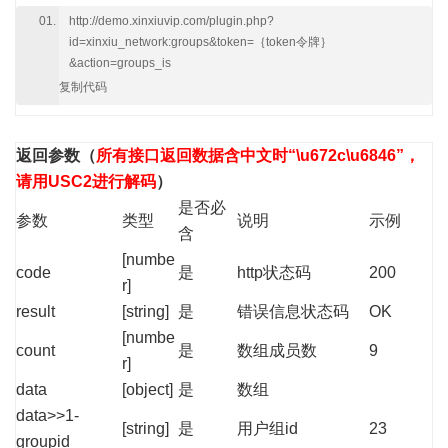
http://demo.xinxiuvip.com/plugin.php?
id=xinxiu_network:groups&token=｛token令牌｝
&action=groups_is
复制代码
返回参数
（
所有接口返回数据含中文时“\u672c\u6846”，
请用USC2进行解码
）
是否必
参数
类型
说明
示例
含
[numbe
code
是
http状态码
200
r]
result
[string]
是
错误信息状态码
OK
[numbe
count
是
数组成员数
9
r]
data
[object]
是
数组
data>>1-
[string]
是
用户组id
23
groupid