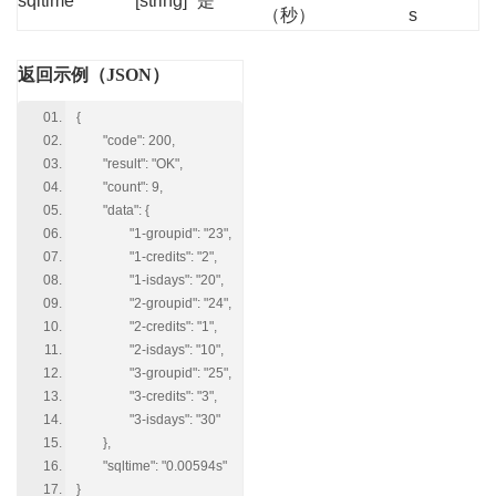
sqltime
[string]
是
（秒）
s
返回示例（JSON）
{
"code": 200,
"result": "OK",
"count": 9,
"data": {
"1-groupid": "23",
"1-credits": "2",
"1-isdays": "20",
"2-groupid": "24",
"2-credits": "1",
"2-isdays": "10",
"3-groupid": "25",
"3-credits": "3",
"3-isdays": "30"
},
"sqltime": "0.00594s"
}