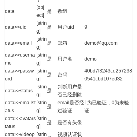
[obj
data
是
数组
ect]
[strin
data>>uid
是
用户uid
9
g]
[strin
data>>email
是
邮箱
demo@qq.com
g]
data>>userna
[strin
是
用户名
demo
me
g]
data>>passw
[strin
40bd7f3243cd257238
是
密码
ord
g]
0541cbd107ed32
[strin
判断用户是
data>>status
是
g]
否已经删除
data>>emailst
[strin
email是否经
1为已验证，0为未验
是
atus
g]
过验证
证
data>>avatars
[strin
是
是否有头像
tatus
g]
data>>videop
[strin
视频认证状