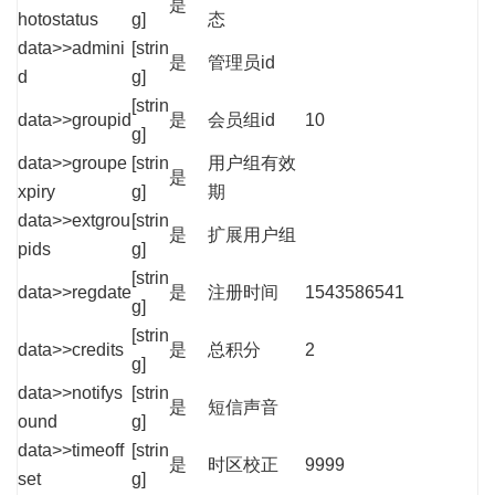
是
hotostatus
g]
态
data>>admini
[strin
是
管理员id
d
g]
[strin
data>>groupid
是
会员组id
10
g]
data>>groupe
[strin
用户组有效
是
xpiry
g]
期
data>>extgrou
[strin
是
扩展用户组
pids
g]
[strin
data>>regdate
是
注册时间
1543586541
g]
[strin
data>>credits
是
总积分
2
g]
data>>notifys
[strin
是
短信声音
ound
g]
data>>timeoff
[strin
是
时区校正
9999
set
g]