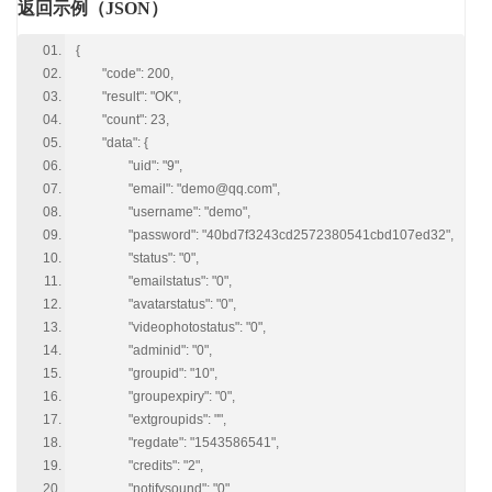
返回示例（JSON）
{
"code": 200,
"result": "OK",
"count": 23,
"data": {
"uid": "9",
"email": "demo@qq.com",
"username": "demo",
"password": "40bd7f3243cd2572380541cbd107ed32",
"status": "0",
"emailstatus": "0",
"avatarstatus": "0",
"videophotostatus": "0",
"adminid": "0",
"groupid": "10",
"groupexpiry": "0",
"extgroupids": "",
"regdate": "1543586541",
"credits": "2",
"notifysound": "0",