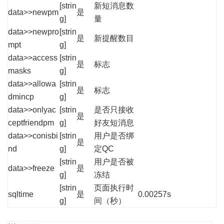
[strin
新短消息数
data>>newpm
是
g]
量
data>>newpro
[strin
是
新提醒数目
mpt
g]
data>>access
[strin
是
标志
masks
g]
data>>allowa
[strin
是
标志
dmincp
g]
data>>onlyac
[strin
是否只接收
是
ceptfriendpm
g]
好友短消息
data>>conisbi
[strin
用户是否绑
是
nd
g]
定QC
[strin
用户是否被
data>>freeze
是
g]
冻结
[strin
页面执行时
sqltime
是
0.00257s
g]
间（秒）