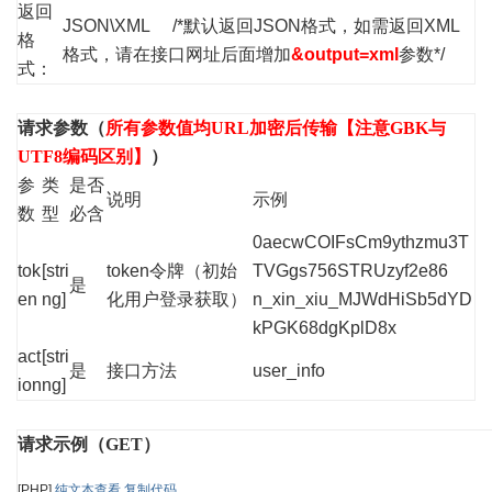
返回
JSON\XML /*默认返回JSON格式，如需返回XML
格
格式，请在接口网址后面增加
&output=xml
参数*/
式：
请求参数（
所有参数值均URL加密后传输【注意GBK与
UTF8编码区别】
）
参
类
是否
说明
示例
数
型
必含
0aecwCOIFsCm9ythzmu3T
tok
[stri
token令牌（初始
TVGgs756STRUzyf2e86
是
en
ng]
化用户登录获取）
n_xin_xiu_MJWdHiSb5dYD
kPGK68dgKplD8x
act
[stri
是
接口方法
user_info
ion
ng]
请求示例（GET）
[PHP]
纯文本查看
复制代码