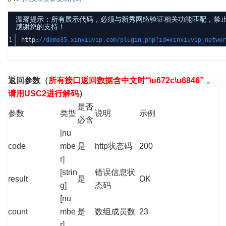
温馨提示：所有展示代码，必须与新秀网络验证相关功能匹配，禁止发布其他
感谢您的支持！
1
http:
//demo35.xinxiuvip.com/plugin.php?id=xinxiuvip_netwo
返回参数
（
所有接口返回数据含中文时“\u672c\u6846”，
请用USC2进行解码
）
是否
参数
类型
说明
示例
必含
[nu
code
mbe
是
http状态码
200
r]
[strin
错误信息状
result
是
OK
g]
态码
[nu
count
mbe
是
数组成员数
23
r]