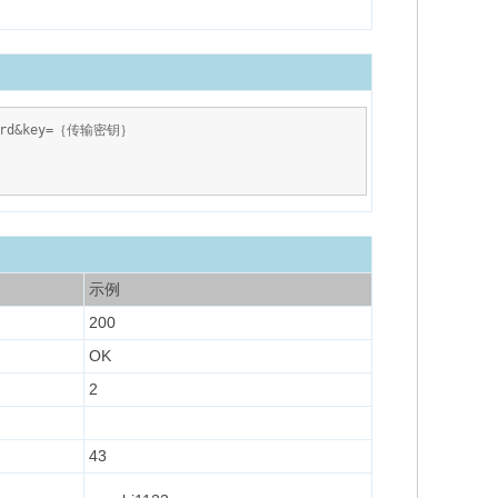
ssword&key=｛传输密钥｝
示例
200
OK
2
43