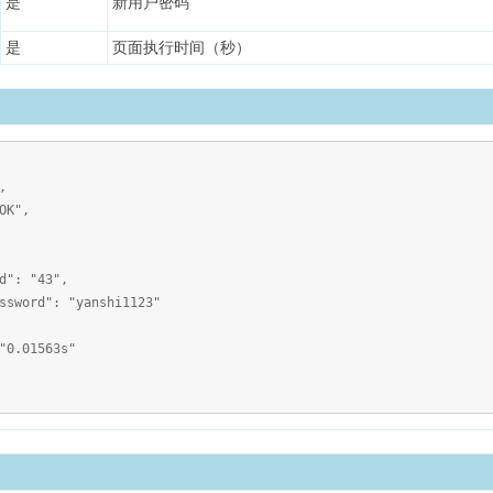
是
新用户密码
是
页面执行时间（秒）
,
K",
43",
 "yanshi1123"
.01563s"