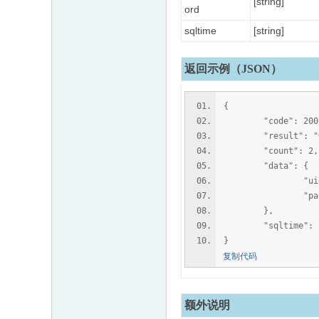
[string]
ord
sqltime
[string]
返回示例（JSON）
{
"code": 200
"result": "O
"count": 2,
"data": {
"uid": "
"password":
},
"sqltime": "0
}
复制代码
额外说明