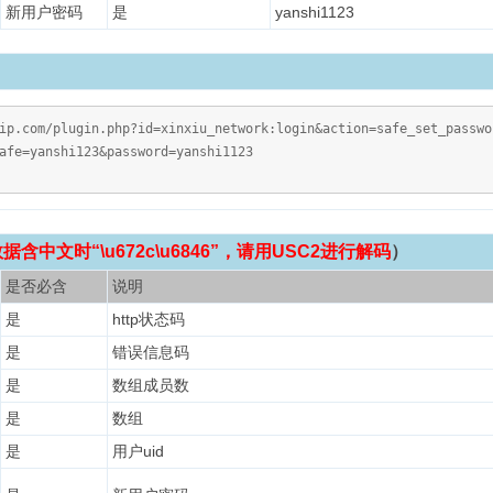
新用户密码
是
yanshi1123
vip.com/plugin.php?id=xinxiu_network:login&action=safe_set_pa
afe=yanshi123&password=yanshi1123
含中文时“\u672c\u6846”，请用USC2进行解码
）
是否必含
说明
是
http状态码
是
错误信息码
是
数组成员数
是
数组
是
用户uid