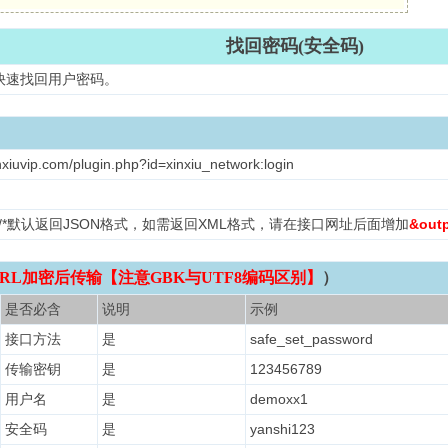
找回密码(安全码)
快速找回用户密码。
nxiuvip.com/plugin.php?id=xinxiu_network:login
L /*默认返回JSON格式，如需返回XML格式，请在接口网址后面增加
&out
RL加密后传输【注意GBK与UTF8编码区别】
）
是否必含
说明
示例
接口方法
是
safe_set_password
传输密钥
是
123456789
用户名
是
demoxx1
安全码
是
yanshi123