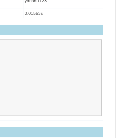
yanshi1123
0.01563s