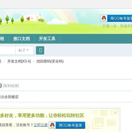
只需一步，快速开
程
接口文档
开发工具
帖子
搜
证
›
开发文档[X3.4]
›
找回密码(安全码)
索
)
[复制链接]
显示全部楼层
×
多好友，享用更多功能，让你轻松玩转社区
载或查看，没有账号？
立即注册