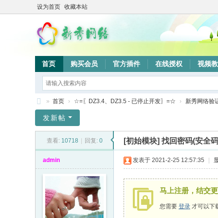
设为首页
收藏本站
首页
购买会员
官方插件
在线授权
视频教
»
首页
›
☆=〖DZ3.4、DZ3.5 - 已停止开发〗=☆
›
新秀网络验
新
发新帖
秀
[初始模块]
找回密码(安全码
查看:
10718
|
回复:
0
网
络
admin
发表于 2021-2-25 12:57:35
|
验
证
马上注册，结交更
系
您需要
登录
才可以下
统