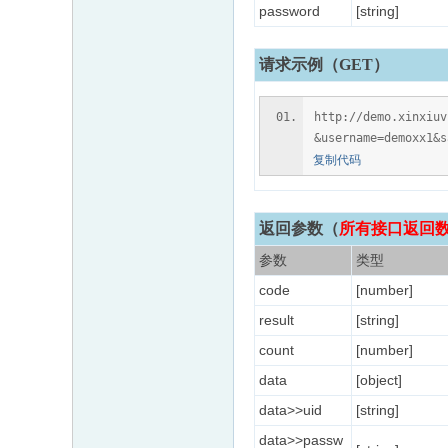
password
[string]
请求示例（GET）
http://demo.xinxiu
&username=demoxx1&s
复制代码
返回参数
（
所有接口返回数据
参数
类型
code
[number]
result
[string]
count
[number]
data
[object]
data>>uid
[string]
data>>passw