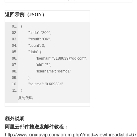
返回示例（JSON）
{
"code": "200",
"result": "OK",
"count": 3,
"data": {
"toemail": "3188639@qq.com",
"uid": "6",
"username": "demo1"
},
"sqltime": "0.60938s"
}
复制代码
额外说明
阿里云邮件推送发邮件教程：
http://www.xinxiuvip.com/forum.php?mod=viewthread&tid=67