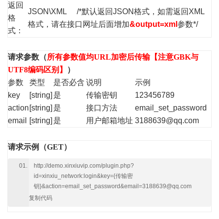
返回
JSON\XML /*默认返回JSON格式，如需返回XML
格
格式，请在接口网址后面增加
&output=xml
参数*/
式：
请求参数（
所有参数值均URL加密后传输【注意GBK与
UTF8编码区别】
）
参数
类型
是否必含
说明
示例
key
[string]
是
传输密钥
123456789
action
[string]
是
接口方法
email_set_password
email
[string]
是
用户邮箱地址
3188639@qq.com
请求示例（GET）
http://demo.xinxiuvip.com/plugin.php?
id=xinxiu_network:login&key={传输密
钥}&action=email_set_password&email=3188639@qq.com
复制代码