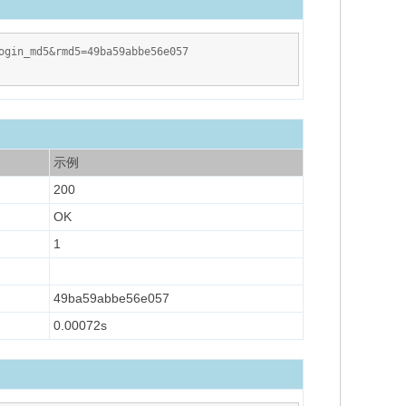
gin_md5&rmd5=49ba59abbe56e057
示例
200
OK
1
49ba59abbe56e057
0.00072s