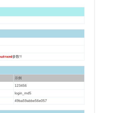
put=xml
参数*/
示例
123456
login_md5
49ba59abbe56e057