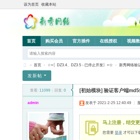
设为首页
收藏本站
首页
购买会员
官方插件
在线授权
视频教
»
首页
›
☆=〖DZ3.4、DZ3.5 - 已停止开发〗=☆
›
新秀网络验
新
发新帖
秀
[初始模块]
验证客户端md5
查看:
11099
|
回复:
0
网
络
admin
发表于 2021-2-25 12:40:49
|
验
证
马上注册，结交更
系
您需要
登录
才可以下
统