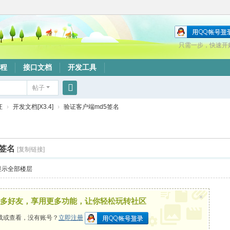
只需一步，快速开
程
接口文档
开发工具
帖子
搜
证
›
开发文档[X3.4]
›
验证客户端md5签名
索
签名
[复制链接]
显示全部楼层
×
多好友，享用更多功能，让你轻松玩转社区
载或查看，没有账号？
立即注册