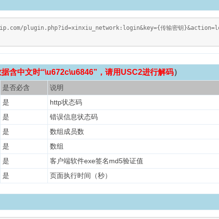
vip.com/plugin.php?id=xinxiu_network:login&key={传输密钥}&action=lo
含中文时“\u672c\u6846”，请用USC2进行解码
）
是否必含
说明
是
http状态码
是
错误信息状态码
是
数组成员数
是
数组
是
客户端软件exe签名md5验证值
是
页面执行时间（秒）