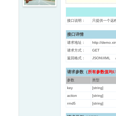
接口说明：
只提供一个远
接口详情
请求地址：
http://demo.xi
请求方式：
GET
返回格式：
JSON\XM
请求参数（
所有参数值均U
参数
类型
key
[string]
action
[string]
rmd5
[string]