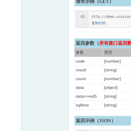
请求示例（GET）
http://demo.xinxiu
复制代码
返回参数
（
所有接口返回数据
参数
类型
code
[number]
result
[string]
count
[number]
data
[object]
data>>md5
[string]
sqltime
[string]
返回示例（JSON）