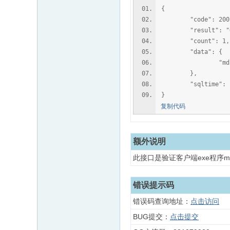
{
"code": 200
"result": "O
"count": 1,
"data": {
"md5": "49b
},
"sqltime": "0
}
复制代码
额外说明
此接口是验证客户端exe程序
错误提示码
错误码查询地址：
点击访问
BUG提交：
点击提交