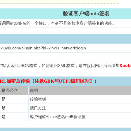
验证客户端md5签名
程调用md5签名的一个接口，本身不具备检测客户端签名的功能。
nxiuvip.com/plugin.php?id=xinxiu_network:login
L /*默认返回JSON格式，如需返回XML格式，请在接口网址后面增加
&out
RL加密后传输【注意GBK与UTF8编码区别】
）
是否必含
说明
是
传输密钥
是
接口方法
是
客户端软件exe签名md5验证值