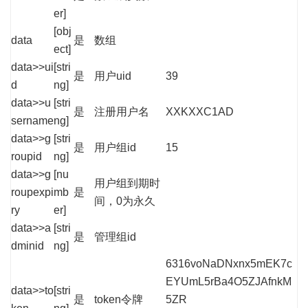
er]
[obj
data
是
数组
ect]
data>>ui
[stri
是
用户uid
39
d
ng]
data>>u
[stri
是
注册用户名
XXKXXC1AD
sername
ng]
data>>g
[stri
是
用户组id
15
roupid
ng]
data>>g
[nu
用户组到期时
roupexpi
mb
是
间，0为永久
ry
er]
data>>a
[stri
是
管理组id
dminid
ng]
6316voNaDNxnx5mEK7c
EYUmL5rBa4O5ZJAfnkM
data>>to
[stri
是
token令牌
5ZR