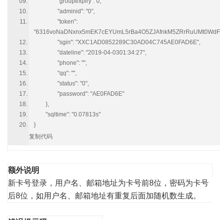
"groupexpiry": 0,
"adminid": "0",
"token":
"6316voNaDNxnx5mEK7cEYUmL5rBa4O5ZJAfnkM5ZRrRuUMt0WdFFS
"sgin": "XXC1AD0852289C30AD04C745AE0FAD6E",
"dateline": "2019-04-0301:34:27",
"phone": "",
"qq": "",
"status": "0",
"password": "AE0FAD6E"
},
"sqltime": "0.07813s"
}
复制代码
额外说明
新卡号登录，用户名、邮箱地址为卡号前8位，密码为卡号
后8位，如用户名、邮箱地址有重复后面加随机数生成。