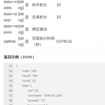
data>>cr
[stri
是
软件积分
10
edits
ng]
data>>ji
[stri
是
交易积分
10
aoyi
ng]
data>>w
[stri
是
绑定微信
eixin
ng]
[stri
页面执行时间
sqltime
是
0.07813s
ng]
（秒）
返回示例（JSON）
{
"code": 200,
"result": "OK",
"count": 12,
"data": {
"uid": 39,
"username": "XXKXXC1AD",
"groupid": "15",