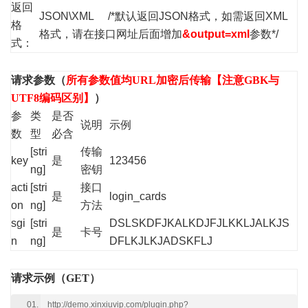
返回
JSON\XML /*默认返回JSON格式，如需返回XML
格
格式，请在接口网址后面增加
&output=xml
参数*/
式：
请求参数（
所有参数值均URL加密后传输【注意GBK与
UTF8编码区别】
）
参
类
是否
说明
示例
数
型
必含
[stri
传输
key
是
123456
ng]
密钥
acti
[stri
接口
是
login_cards
on
ng]
方法
sgi
[stri
DSLSKDFJKALKDJFJLKKLJALKJS
是
卡号
n
ng]
DFLKJLKJADSKFLJ
请求示例（GET）
http://demo.xinxiuvip.com/plugin.php?