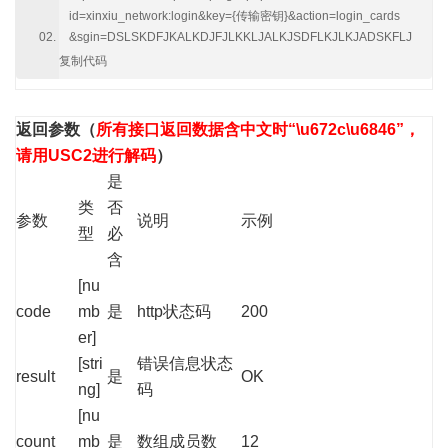
id=xinxiu_network:login&key={传输密钥}&action=login_cards
&sgin=DSLSKDFJKALKDJFJLKKLJALKJSDFLKJLKJADSKFLJ
复制代码
返回参数
（
所有接口返回数据含中文时“\u672c\u6846”，
请用USC2进行解码
）
是
类
否
参数
说明
示例
型
必
含
[nu
code
mb
是
http状态码
200
er]
[stri
错误信息状态
result
是
OK
ng]
码
[nu
count
mb
是
数组成员数
12