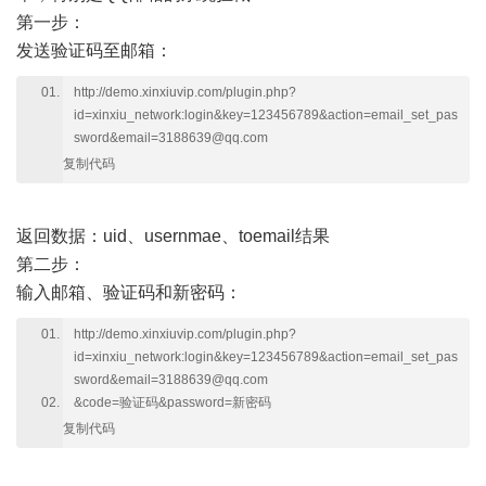
第一步：
发送验证码至邮箱：
http://demo.xinxiuvip.com/plugin.php?
id=xinxiu_network:login&key=123456789&action=email_set_pas
sword&email=3188639@qq.com
复制代码
返回数据：uid、usernmae、toemail结果
第二步：
输入邮箱、验证码和新密码：
http://demo.xinxiuvip.com/plugin.php?
id=xinxiu_network:login&key=123456789&action=email_set_pas
sword&email=3188639@qq.com
&code=验证码&password=新密码
复制代码