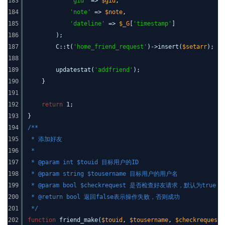
183
'gid'
=>
$gid
,
184
'note'
=>
$note
,
185
'dateline'
=>
$_G
[
'timestamp'
]
186
);
187
C::t(
'home_friend_request'
)->insert(
$setarr
);
188
189
updatestat(
'addfriend'
);
190
}
191
192
return
1;
193
}
194
/**
195
* 添加好友
196
*
197
* @param int $touid 目标用户的ID
198
* @param string $tousername 目标用户的用户名
199
* @param bool $checkrequest 是否检查好友请求，默认为true
200
* @return bool 返回false表示操作失败，否则成功
201
*/
202
function
friend_make(
$touid
,
$tousername
,
$checkrequest
=