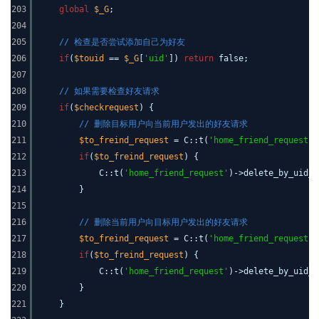
203
global
$_G
;
204
205
// 检查是否尝试添加自己为好友
206
if
(
$touid
==
$_G
[
'uid'
])
return
false;
207
208
// 如果需要检查好友请求
209
if
(
$checkrequest
) {
210
// 删除目标用户向当前用户发出的好友请求
211
$to_freind_request
= C::t(
'home_friend_request'
)
212
if
(
$to_freind_request
) {
213
C::t(
'home_friend_request'
)->delete_by_uid_f
214
}
215
216
// 删除当前用户向目标用户发出的好友请求
217
$to_freind_request
= C::t(
'home_friend_request'
)
218
if
(
$to_freind_request
) {
219
C::t(
'home_friend_request'
)->delete_by_uid_f
220
}
221
}