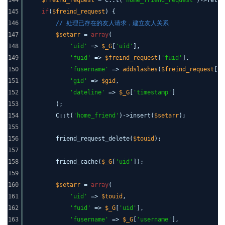
144
$freind_request
= C::t(
'home_friend_request'
)->fetch
145
if
(
$freind_request
) {
146
// 处理已存在的友人请求，建立友人关系
147
$setarr
=
array
(
148
'uid'
=>
$_G
[
'uid'
],
149
'fuid'
=>
$freind_request
[
'fuid'
],
150
'fusername'
=>
addslashes
(
$freind_request
[
'f
151
'gid'
=>
$gid
,
152
'dateline'
=>
$_G
[
'timestamp'
]
153
);
154
C::t(
'home_friend'
)->insert(
$setarr
);
155
156
friend_request_delete(
$touid
);
157
158
friend_cache(
$_G
[
'uid'
]);
159
160
$setarr
=
array
(
161
'uid'
=>
$touid
,
162
'fuid'
=>
$_G
[
'uid'
],
163
'fusername'
=>
$_G
[
'username'
],