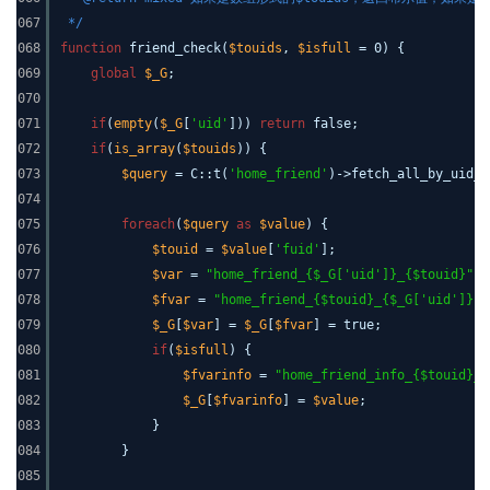
067
*/
068
function
friend_check(
$touids
,
$isfull
= 0) {
069
global
$_G
;
070
071
if
(
empty
(
$_G
[
'uid'
]))
return
false;
072
if
(
is_array
(
$touids
)) {
073
$query
= C::t(
'home_friend'
)->fetch_all_by_uid_f
074
075
foreach
(
$query
as
$value
) {
076
$touid
=
$value
[
'fuid'
];
077
$var
=
"home_friend_{$_G['uid']}_{$touid}"
;
078
$fvar
=
"home_friend_{$touid}_{$_G['uid']}"
;
079
$_G
[
$var
] =
$_G
[
$fvar
] = true;
080
if
(
$isfull
) {
081
$fvarinfo
=
"home_friend_info_{$touid}_{
082
$_G
[
$fvarinfo
] =
$value
;
083
}
084
}
085