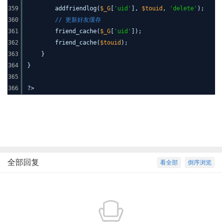
359
addfriendlog(
$_G
[
'uid'
],
$touid
,
'delete'
);
360
// 更新好友缓存
361
friend_cache(
$_G
[
'uid'
]);
362
friend_cache(
$touid
);
363
}
364
}
365
366
?>
全部回复
看全部
倒序浏览