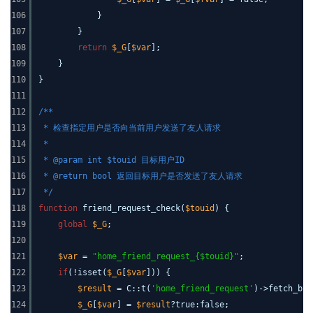
106
}
107
}
108
return
$_G
[
$var
];
109
}
110
}
111
112
/**
113
* 检查指定用户是否向当前用户发送了友人请求
114
*
115
* @param int $touid 目标用户ID
116
* @return bool 返回目标用户是否发送了友人请求
117
*/
118
function
friend_request_check(
$touid
) {
119
global
$_G
;
120
121
$var
=
"home_friend_request_{$touid}"
;
122
if
(!isset(
$_G
[
$var
])) {
123
$result
= C::t(
'home_friend_request'
)->fetch_by_
124
$_G
[
$var
] =
$result
?true:false;