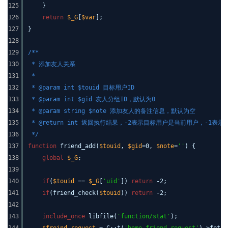
125
}
126
return
$_G
[
$var
];
127
}
128
129
/**
130
* 添加友人关系
131
*
132
* @param int $touid 目标用户ID
133
* @param int $gid 友人分组ID，默认为0
134
* @param string $note 添加友人的备注信息，默认为空
135
* @return int 返回执行结果，-2表示目标用户是当前用户，-1
136
*/
137
function
friend_add(
$touid
,
$gid
=0,
$note
=
''
) {
138
global
$_G
;
139
140
if
(
$touid
==
$_G
[
'uid'
])
return
-2;
141
if
(friend_check(
$touid
))
return
-2;
142
143
include_once
libfile(
'function/stat'
);