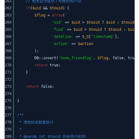
261
// 检查是否提供了有效的用户ID
262
if
(
$uid
&&
$touid
) {
263
$flog
=
array
(
264
'uid'
=>
$uid
>
$touid
?
$uid
:
$touid
,
265
'fuid'
=>
$uid
>
$touid
?
$touid
:
$uid
,
266
'dateline'
=>
$_G
[
'timestamp'
],
267
'action'
=>
$action
268
);
269
DB::insert(
'home_friendlog'
,
$flog
, false, true)
270
return
true;
271
}
272
273
return
false;
274
275
}
276
277
/**
278
* 增加好友数量统计
279
*
280
* @param int $touid 目标用户的ID