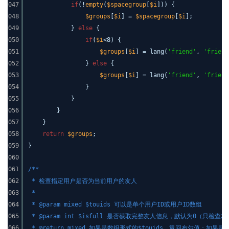
047
if
(!
empty
(
$spacegroup
[
$i
])) {
048
$groups
[
$i
] =
$spacegroup
[
$i
];
049
}
else
{
050
if
(
$i
<8) {
051
$groups
[
$i
] = lang(
'friend'
,
'friend
052
}
else
{
053
$groups
[
$i
] = lang(
'friend'
,
'friend
054
}
055
}
056
}
057
}
058
return
$groups
;
059
}
060
061
/**
062
* 检查指定用户是否为当前用户的友人
063
*
064
* @param mixed $touids 可以是单个用户ID或用户ID数组
065
* @param int $isfull 是否获取完整友人信息，默认为0（只检
066
* @return mixed 如果是数组形式的$touids，返回布尔值；