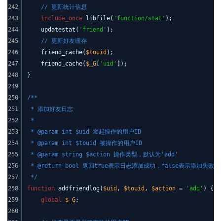
242
// 更新统计信息
243
include_once
libfile(
'function/stat'
);
244
updatestat(
'friend'
);
245
// 更新好友缓存
246
friend_cache(
$touid
);
247
friend_cache(
$_G
[
'uid'
]);
248
}
249
250
/**
251
* 添加好友日志
252
*
253
* @param int $uid 发起操作的用户ID
254
* @param int $touid 被操作的用户ID
255
* @param string $action 操作类型，默认为'add'
256
* @return bool 返回true表示日志添加成功，false表示添加失败
257
*/
258
function
addfriendlog(
$uid
,
$touid
,
$action
=
'add'
) {
259
global
$_G
;
260