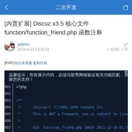
二次开发
[内置扩展]
Discuz x3.5 核心文件
function/function_friend.php 函数注释
admin
#
1
2024-6-23 13:30:31
5199
0
[PHP]
纯文本查看
复制代码
?
温馨提示：所有展示代码，必须与新秀网络验证相关功能匹配，禁止发布其他
谢您的支持！
001
<?php
002
003
/**
004
* [Discuz!] (C)2001-2099 Comsenz Inc.
005
* This is NOT a freeware, use is subject to licens
006
*
007
* $Id: function_friend.php 26635 2011-12-19 01:59:1