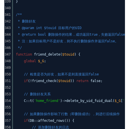
339
}
340
341
/**
342
* 删除好友
343
* @param int $touid 目标用户的UID
344
* @return bool 删除操作的结果，成功返回true，失败返回false
345
* 注：如果目标用户不是好友，则不执行删除操作并返回false。
346
*/
347
function
friend_delete(
$touid
) {
348
global
$_G
;
349
350
// 检查是否为好友，如果不是则直接返回false
351
if
(!friend_check(
$touid
))
return
false;
352
353
// 删除好友关系
354
C::t(
'home_friend'
)->delete_by_uid_fuid_dual(
$_G
[
'ui
355
356
// 如果删除操作影响了行数（即删除成功），则进行后续操作
357
if
(DB::affected_rows()) {
358
// 添加删除好友的日志