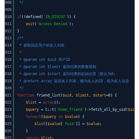
008
*/
009
010
if
(!defined(
'IN_DISCUZ'
)) {
011
exit
(
'Access Denied'
);
012
}
013
/**
014
* 获取指定用户的友人列表
015
*
016
* @param int $uid 用户ID
017
* @param int $limit 返回结果的数量限制
018
* @param int $start 返回结果的起始位置（默认为0）
019
* @return array 返回友人列表，键为友人的ID，值为友人信息
020
*/
021
function
friend_list(
$uid
,
$limit
,
$start
=0) {
022
$list
=
array
();
023
$query
= C::t(
'home_friend'
)->fetch_all_by_uid(
$uid
024
foreach
(
$query
as
$value
) {
025
$list
[
$value
[
'fuid'
]] =
$value
;
026
}
027
return
$list
;