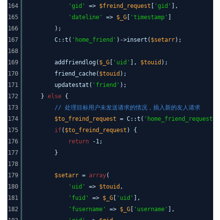
164
'gid'
=>
$freind_request
[
'gid'
],
165
'dateline'
=>
$_G
[
'timestamp'
]
166
);
167
C::t(
'home_friend'
)->insert(
$setarr
);
168
169
addfriendlog(
$_G
[
'uid'
],
$touid
);
170
friend_cache(
$touid
);
171
updatestat(
'friend'
);
172
}
else
{
173
// 处理目标用户未发送请求的情况，插入新的友人请求
174
$to_freind_request
= C::t(
'home_friend_request'
)
175
if
(
$to_freind_request
) {
176
return
-1;
177
}
178
179
$setarr
=
array
(
180
'uid'
=>
$touid
,
181
'fuid'
=>
$_G
[
'uid'
],
182
'fusername'
=>
$_G
[
'username'
],