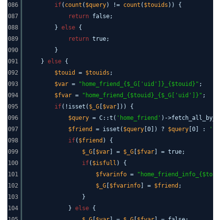
086
if
(
count
(
$query
) !=
count
(
$touids
)) {
087
return
false;
088
}
else
{
089
return
true;
090
}
091
}
else
{
092
$touid
=
$touids
;
093
$var
=
"home_friend_{$_G['uid']}_{$touid}"
;
094
$fvar
=
"home_friend_{$touid}_{$_G['uid']}"
;
095
if
(!isset(
$_G
[
$var
])) {
096
$query
= C::t(
'home_friend'
)->fetch_all_by_u
097
$friend
= isset(
$query
[0]) ?
$query
[0] :
''
;
098
if
(
$friend
) {
099
$_G
[
$var
] =
$_G
[
$fvar
] = true;
100
if
(
$isfull
) {
101
$fvarinfo
=
"home_friend_info_{$toui
102
$_G
[
$fvarinfo
] =
$friend
;
103
}
104
}
else
{
105
$_G
[
$var
] =
$_G
[
$fvar
] = false;