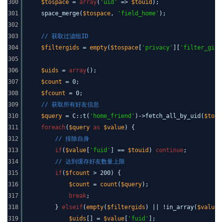
300
$tospace
=
array
(
'uid'
=>
$touid
);
301
space_merge(
$tospace
,
'field_home'
);
302
303
// 获取过滤组ID
304
$filtergids
=
empty
(
$tospace
[
'privacy'
][
'filter_gid'
305
306
$uids
=
array
();
307
$count
= 0;
308
$fcount
= 0;
309
// 获取所有好友信息
310
$query
= C::t(
'home_friend'
)->fetch_all_by_uid(
$toui
311
foreach
(
$query
as
$value
) {
312
// 排除自身
313
if
(
$value
[
'fuid'
] ==
$touid
)
continue
;
314
// 达到缓存好友数量上限
315
if
(
$fcount
> 200) {
316
$count
=
count
(
$query
);
317
break
;
318
}
elseif
(
empty
(
$filtergids
) || !in_array(
$value
[
319
$uids
[] =
$value
[
'fuid'
];