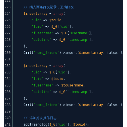
222
223
// 插入两条好友记录，互为好友
224
$insertarray
=
array
(
225
'uid'
=>
$touid
,
226
'fuid'
=>
$_G
[
'uid'
],
227
'fusername'
=>
$_G
[
'username'
],
228
'dateline'
=>
$_G
[
'timestamp'
],
229
);
230
C::t(
'home_friend'
)->insert(
$insertarray
, false, tru
231
232
$insertarray
=
array
(
233
'uid'
=>
$_G
[
'uid'
],
234
'fuid'
=>
$touid
,
235
'fusername'
=>
$tousername
,
236
'dateline'
=>
$_G
[
'timestamp'
],
237
);
238
C::t(
'home_friend'
)->insert(
$insertarray
, false, tru
239
240
// 添加好友操作日志
241
addfriendlog(
$_G
[
'uid'
],
$touid
);