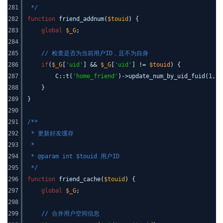
281
*/
282
function
friend_addnum(
$touid
) {
283
global
$_G
;
284
285
// 检查是否为当前用户ID，且不为自身
286
if
(
$_G
[
'uid'
] &&
$_G
[
'uid'
] !=
$touid
) {
287
C::t(
'home_friend'
)->update_num_by_uid_fuid(1,
$
288
}
289
}
290
291
/**
292
* 更新好友缓存
293
*
294
* @param int $touid 用户ID
295
*/
296
function
friend_cache(
$touid
) {
297
global
$_G
;
298
299
// 合并用户空间信息