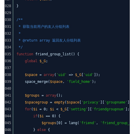
028
}
029
030
/**
031
* 获取当前用户的友人分组列表
032
*
033
* @return array 返回友人分组列表
034
*/
035
function
friend_group_list() {
036
global
$_G
;
037
038
$space
=
array
(
'uid'
=>
$_G
[
'uid'
]);
039
space_merge(
$space
,
'field_home'
);
040
041
$groups
=
array
();
042
$spacegroup
=
empty
(
$space
[
'privacy'
][
'groupname'
])?
043
for
(
$i
= 0;
$i
<
$_G
[
'setting'
][
'friendgroupnum'
];
$
044
if
(
$i
== 0) {
045
$groups
[0] = lang(
'friend'
,
'friend_group_de
046
}
else
{