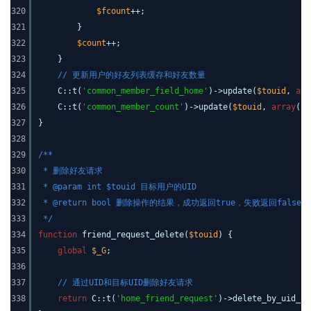
320
$fcount
++;
321
}
322
$count
++;
323
}
324
// 更新用户的好友列表缓存和好友数量
325
C::t(
'common_member_field_home'
)->update(
$touid
,
arr
326
C::t(
'common_member_count'
)->update(
$touid
,
array
(
'f
327
}
328
329
/**
330
* 删除好友请求
331
* @param int $touid 目标用户的UID
332
* @return bool 删除操作的结果，成功返回true，失败返回false
333
*/
334
function
friend_request_delete(
$touid
) {
335
global
$_G
;
336
337
// 通过UID和目标UID删除好友请求
338
return
C::t(
'home_friend_request'
)->delete_by_uid_fu