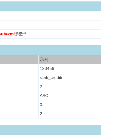
put=xml
参数*/
示例
123456
rank_credits
2
ASC
0
2