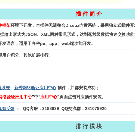
插 件 简 介
件框架
环境下开发，
本插件无缝整合Discuz内置系统，采用独立式插
据输出形式为JSON、XML两种常见形式，达到毫秒级数据快速交换功能。客户
发语言，适用于各种pc、app、web端功能开发。
现用户积分、其他扩展排行
。
理系统
、
新秀网络验证应用中心
插件
，并都安装成功；
网络验证应用中心
”中“
应用中心
”页面点击对应插件安装。
BUG反馈
=
QQ客服：3188639
QQ交流群：281079920
排 行 模 块