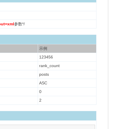
put=xml
参数*/
示例
123456
rank_count
posts
ASC
0
2