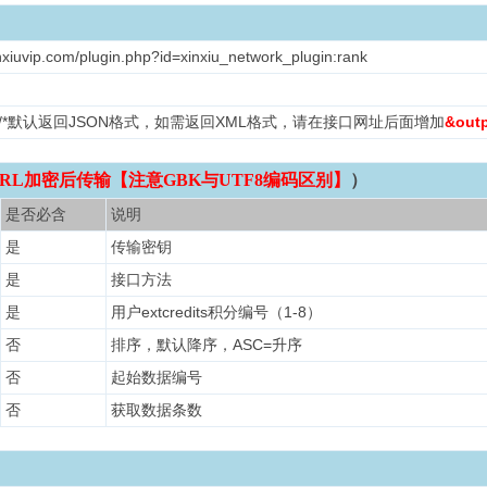
nxiuvip.com/plugin.php?id=xinxiu_network_plugin:rank
L /*默认返回JSON格式，如需返回XML格式，请在接口网址后面增加
&out
RL加密后传输【注意GBK与UTF8编码区别】
）
是否必含
说明
是
传输密钥
是
接口方法
是
用户extcredits积分编号（1-8）
否
排序，默认降序，ASC=升序
否
起始数据编号
否
获取数据条数