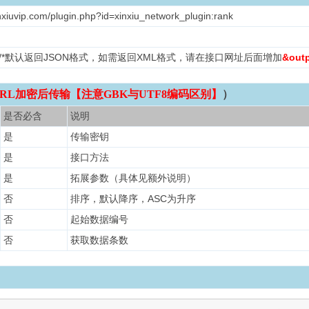
nxiuvip.com/plugin.php?id=xinxiu_network_plugin:rank
L /*默认返回JSON格式，如需返回XML格式，请在接口网址后面增加
&out
RL加密后传输【注意GBK与UTF8编码区别】
）
是否必含
说明
是
传输密钥
是
接口方法
是
拓展参数（具体见额外说明）
否
排序，默认降序，ASC为升序
否
起始数据编号
否
获取数据条数