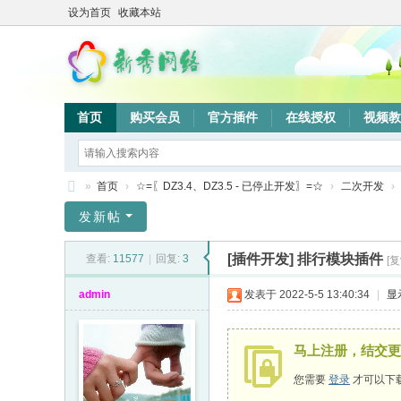
设为首页
收藏本站
首页
购买会员
官方插件
在线授权
视频教
»
首页
›
☆=〖DZ3.4、DZ3.5 - 已停止开发〗=☆
›
二次开发
›
新
发新帖
秀
[插件开发]
排行模块插件
查看:
11577
|
回复:
3
[
网
络
admin
发表于 2022-5-5 13:40:34
|
显
验
证
马上注册，结交更
系
您需要
登录
才可以下
统