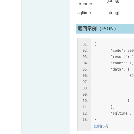
[string]
ername
sqltime
[string]
返回示例（JSON）
{
"code": 200
"result": "O
"count": 1,
"data": {
"85":
"uid":
"extcred
"usernam
}
},
"sqltime": "0
}
复制代码