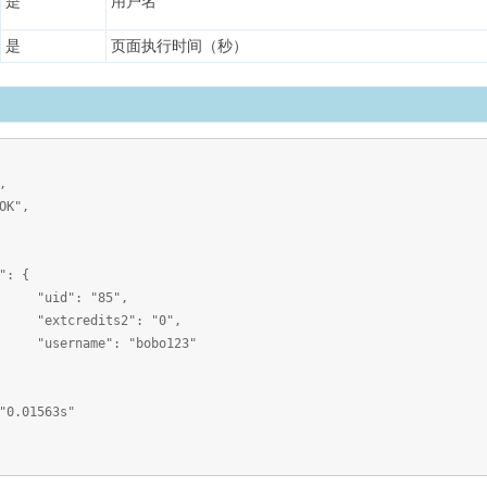
是
用户名
是
页面执行时间（秒）
,
K",
 {
 "85",
its2": "0",
e": "bobo123"
.01563s"