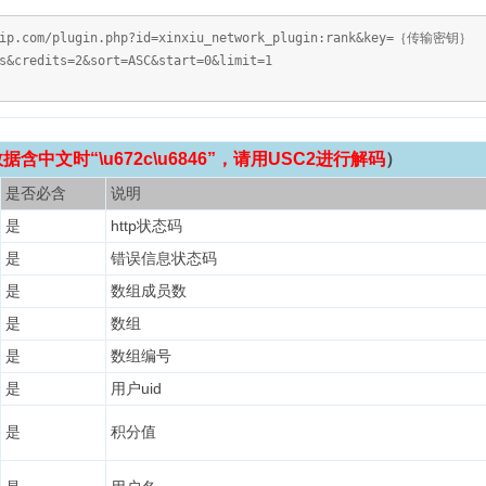
vip.com/plugin.php?id=xinxiu_network_plugin:rank&key=｛传输密钥｝
s&credits=2&sort=ASC&start=0&limit=1
含中文时“\u672c\u6846”，请用USC2进行解码
）
是否必含
说明
是
http状态码
是
错误信息状态码
是
数组成员数
是
数组
是
数组编号
是
用户uid
是
积分值