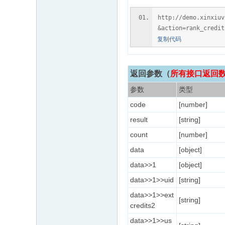
http://demo.xinxiu
&action=rank_credit
复制代码
返回参数
（
所有接口返回数据
参数
类型
code
[number]
result
[string]
count
[number]
data
[object]
data>>1
[object]
data>>1>>uid
[string]
data>>1>>ext
[string]
credits2
data>>1>>us