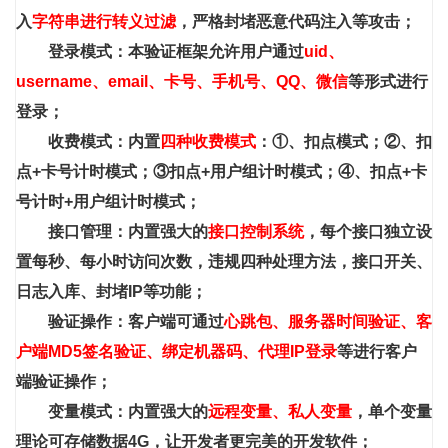
入
字符串进行转义过滤
，严格封堵恶意代码注入等攻击；
登录模式：本验证框架允许用户通过
uid、
username、email、卡号、手机号、QQ、微信
等形式进行
登录；
收费模式：内置
四种收费模式
：①、扣点模式；②、扣
点+卡号计时模式；③扣点+用户组计时模式；④、扣点+卡
号计时+用户组计时模式；
接口管理：内置强大的
接口控制系统
，每个接口独立设
置每秒、每小时访问次数，违规四种处理方法，接口开关、
日志入库、封堵IP等功能；
验证操作：客户端可通过
心跳包、服务器时间验证、客
户端MD5签名验证、绑定机器码、代理IP登录
等进行客户
端验证操作；
变量模式：内置强大的
远程变量、私人变量
，单个变量
理论可存储数据4G，让开发者更完美的开发软件；