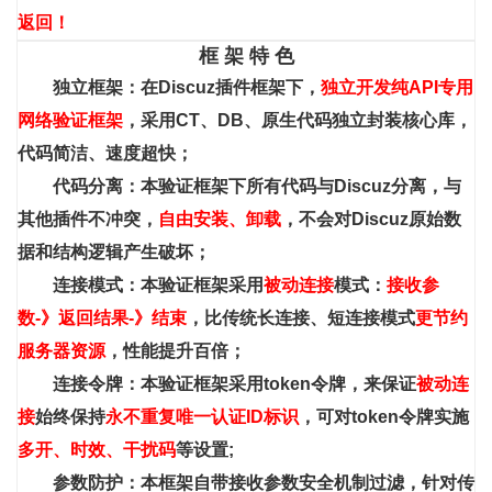
返回！
框 架 特 色
独立框架：在Discuz插件框架下，
独立开发纯API专用
网络验证框架
，采用CT、DB、原生代码独立封装核心库，
代码简洁、速度超快；
代码分离：本验证框架下所有代码与Discuz分离，与
其他插件不冲突，
自由安装、卸载
，不会对Discuz原始数
据和结构逻辑产生破坏；
连接模式：本验证框架采用
被动连接
模式：
接收参
数-》返回结果-》结束
，比传统长连接、短连接模式
更节约
服务器资源
，性能提升百倍；
连接令牌：本验证框架采用token令牌，来保证
被动连
接
始终保持
永不重复唯一认证ID标识
，可对token令牌实施
多开、时效、干扰码
等设置;
参数防护：本框架自带接收参数安全机制过滤，针对传