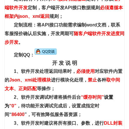
端软件开发
定制，客户端开发API接口数据规则
必须遵循本
框架内json、xml返回
规则；
定制流程：将API接口功能需求编制word文档，联系
客服报价确认后实施，开发周期可
随客户端软件开发进度同
步开发
。
定制QQ：
开 发 说 明
1、软件开发处理返回结果时，
必须使用
对应软件内置
的
Json、xml处理模块
进行模块化处理，
禁止
各种
取中间
文本、正则匹配
等操作；
2、软件开发调试时请将插件后台
“缓存时间”
设置
为
“0”
，待功能开发调试完成后，设置成指定时
间“
86400
”，可有效降低服务器资源；
3、软件开发时建议将所有接口、参数，进行
DLL封装