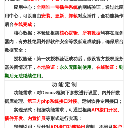
应用中心：
全网唯一带插件系统
的网络验证，通过此应
用中心，可以自由
安装、更新、卸载
对应插件，全功能操作
后台
在线完成
；
核心数据：本验证框架
核心逻辑、所有数据
均存在服务
器内，有效杜绝因外部软件安全等级低造成破解，确保后台
数据安全；
授权验证：第一次授权验证成功后，假设官方授权服务
器关闭情况下，
本地验证：
永久无限制使用
、
在线验证：
到
期后无法继续使用
。
功 能 定 制
功能需求：对Discuz框架下参数进行设置、内外部数
据库处理、
第三方php系统接口对接
、定制软件专用接口；
实现形式：根据功能需求，可通过框架
API接口开发、
插件开发、内置扩展
等形式进行实现；
定制说明：只针对
API接口功能输出
定制，不涉及
客户