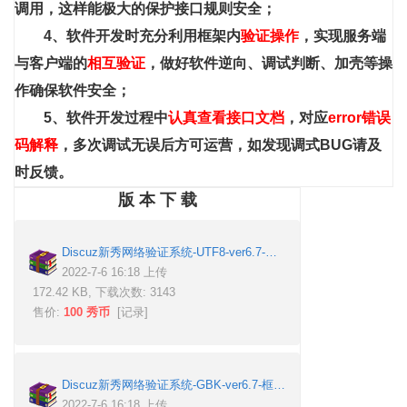
调用，这样能极大的保护接口规则安全；
4、软件开发时充分利用框架内
验证操作
，实现服务端
与客户端的
相互验证
，做好软件逆向、调试判断、加壳等操
作确保软件安全；
5、软件开发过程中
认真查看接口文档
，对应
error错误
码解释
，多次调试无误后方可运营，如发现调式BUG请及
时反馈。
版 本 下 载
Discuz新秀网络验证系统-UTF8-ver6.7-框架版.zip
2022-7-6 16:18 上传
172.42 KB, 下载次数: 3143
售价:
100 秀币
[
记录
]
Discuz新秀网络验证系统-GBK-ver6.7-框架版.zip
2022-7-6 16:18 上传