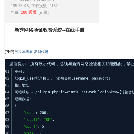
165.78 KB, 下载次数: 2152
售价:
100 秀币
[
记录
]
新秀网络验证收费系统--在线手册
[PHP]
纯文本查看
复制代码
温馨提示：所有展示代码，必须与新秀网络验证相关功能匹配，禁止发布其
01
举例：
02
login_user登录接口：（必填参数username、password）
03
接口地址：
04
网站域名 + /plugin.php?id=xinxiu_network:login&key={传输密钥}
05
返回数据：
06
{
07
"code"
: 200,
08
"result"
:
"OK"
,
09
"count"
: 5,
10
"data"
: {