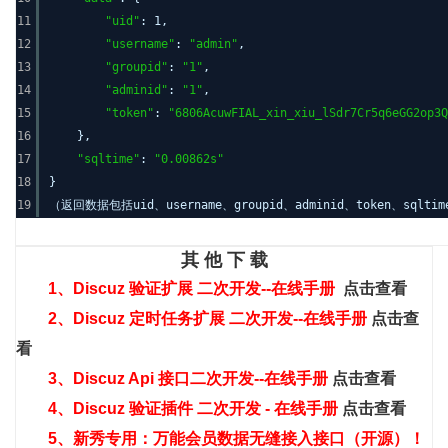
11
"uid"
: 1,
12
"username"
:
"admin"
,
13
"groupid"
:
"1"
,
14
"adminid"
:
"1"
,
15
"token"
:
"6806AcuwFIAL_xin_xiu_lSdr7Cr5q6eGG2op3Q
16
},
17
"sqltime"
:
"0.00862s"
18
}
19
（返回数据包括uid、username、groupid、adminid、token、s
其 他 下 载
1、
Discuz 验证扩展 二次开发--在线手册
点击查看
2、
Discuz 定时任务扩展 二次开发--在线手册
点击查
看
3、
Discuz Api 接口二次开发--在线手册
点击查看
4、Discuz 验证插件 二次开发 - 在线手册
点击查看
5、新秀专用：万能会员数据无缝接入接口（开源）！