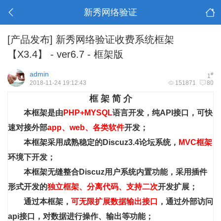
新秀网络验证
[产品发布]
新秀网络验证收费系统框架
【X3.4】 - ver6.7 - 框架版
admin
#
1
2018-11-24 19:12:43
151871
80
框 架 简 介
本框架是由
PHP+MYSQL
语言开发，纯API接口，可快
速对接外部
app、web、各类软件
开发；
本框架采用成熟稳定的Discuz3.4论坛系统，
MVC框架
环境下开发；
本框架无缝整合Discuz用户系统内置功能，采用插件
形式开发的
独立框架、分离代码、支持二次
开发扩展；
通过本框架，
可无限扩展数据输出接口
，通过外部访问
api接口，对数据进行操作、输出等功能；