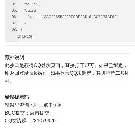
"count":1,
"data":{
"openid":"2ACB365B82327CBB8A5184D07BB3CF6E"
}
}
复制代码
额外说明
此接口是获得QQ登录页面，直接打开即可。如果已绑定，
则返回登录后token，如果登录QQ未绑定，将进行第二步即
可。
错误提示码
错误码查询地址：
点击访问
BUG提交：
点击提交
QQ交流群：281079920