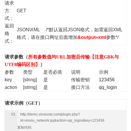
请求
方
GET
式：
返回
JSON\XML /*默认返回JSON格式，如需返回XML
格
格式，请在接口网址后面增加
&output=xml
参数*/
式：
请求参数（
所有参数值均URL加密后传输【注意GBK与
UTF8编码区别】
）
参数
类型
是否必填
说明
示例
key
[string]
是
传输密钥
123456
action
[string]
是
接口方法
qq_login
请求示例（GET）
http://demo.xinxiuvip.com/plugin.php?
id=xinxiu_network:qq&action=qq_login&key=123456
复制代码