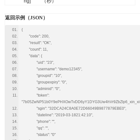
ng]
（秒）
返回示例（JSON）
{
"code": 200,
"result": "OK",
"count": 11,
"data": {
"uid": "23",
"username": "demo12345",
"groupid": "10",
"groupexpiry": "0",
"adminid": "0",
"token":
"7b05ZwNP51b0Y9ePHXOwTvDD6yY1DYG3Uw4hVr9ZbZlp6_xin_xi
"sgin": "32DCA24C8A0E72D66049B9877879EBE0",
"dateline": "2019-03-1821:42:10",
"phone": "",
"qq": "",
"status": "0"