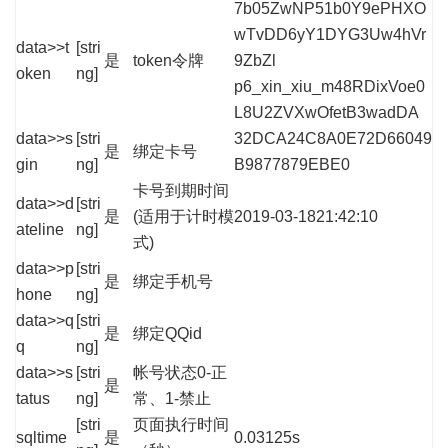
7b05ZwNP51b0Y9ePHXO
wTvDD6yY1DYG3Uw4hVr
data>>t
[stri
是
token令牌
9ZbZl
oken
ng]
p6_xin_xiu_m48RDixVoe0
L8U2ZVXwOfetB3wadDA
data>>s
[stri
32DCA24C8A0E72D66049
是
绑定卡号
gin
ng]
B9877879EBE0
卡号到期时间
data>>d
[stri
是
(适用于计时模
2019-03-1821:42:10
ateline
ng]
式)
data>>p
[stri
是
绑定手机号
hone
ng]
data>>q
[stri
是
绑定QQid
q
ng]
data>>s
[stri
帐号状态0-正
是
tatus
ng]
常、1-禁止
[stri
页面执行时间
sqltime
是
0.03125s