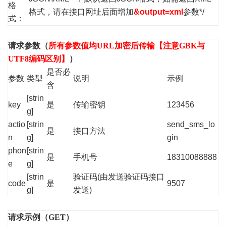
格
格式，请在接口网址后面增加
&output=xml
参数*/
式：
请求参数（
所有参数值均URL加密后传输【注意GBK与
UTF8编码区别】
）
是否必
参数
类型
说明
示例
含
[strin
key
是
传输密钥
123456
g]
actio
[strin
send_sms_lo
是
接口方法
n
g]
gin
phon
[strin
是
手机号
18310088888
e
g]
[strin
验证码(由发送验证码接口
code
是
9507
g]
发送)
请求示例（GET）