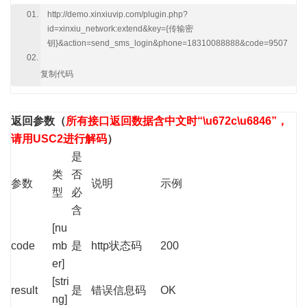
http://demo.xinxiuvip.com/plugin.php?
id=xinxiu_network:extend&key={传输密
钥}&action=send_sms_login&phone=18310088888&code=9507
复制代码
返回参数
（
所有接口返回数据含中文时“\u672c\u6846”，
请用USC2进行解码
）
是
类
否
参数
说明
示例
型
必
含
[nu
code
mb
是
http状态码
200
er]
[stri
result
是
错误信息码
OK
ng]